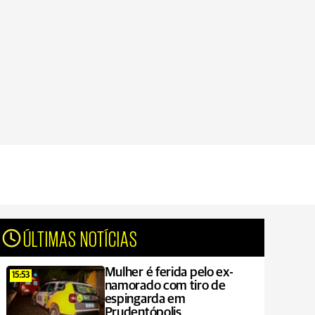
ÚLTIMAS NOTÍCIAS
Mulher é ferida pelo ex-
15:53
namorado com tiro de
espingarda em
Prudentópolis