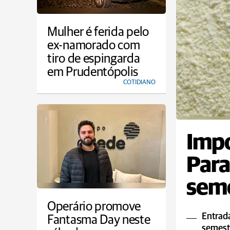
Mulher é ferida pelo
ex-namorado com
tiro de espingarda
em Prudentópolis
COTIDIANO
Impo
Para
sem
Operário promove
Entrada
Fantasma Day neste
semestr