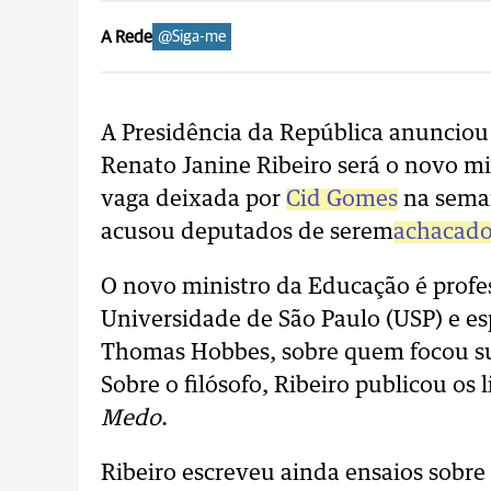
A Rede
@Siga-me
A Presidência da República anunciou h
Renato Janine Ribeiro será o novo mi
vaga deixada por
Cid Gomes
na seman
acusou deputados de serem
achacado
O novo ministro da Educação é professo
Universidade de São Paulo (USP) e esp
Thomas Hobbes, sobre quem focou su
Sobre o filósofo, Ribeiro publicou os 
Medo
.
Ribeiro escreveu ainda ensaios sobre f