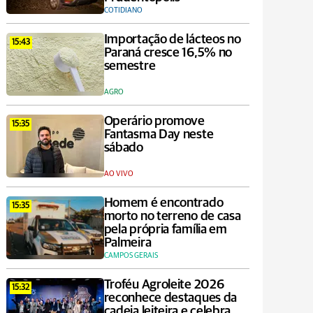
COTIDIANO
Importação de lácteos no
15:43
Paraná cresce 16,5% no
semestre
AGRO
Operário promove
15:35
Fantasma Day neste
sábado
AO VIVO
Homem é encontrado
15:35
morto no terreno de casa
pela própria família em
Palmeira
CAMPOS GERAIS
Troféu Agroleite 2026
15:32
reconhece destaques da
cadeia leiteira e celebra