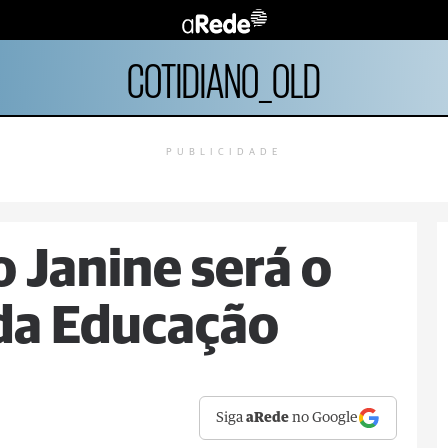
COTIDIANO_OLD
PUBLICIDADE
 Janine será o
da Educação
Siga
aRede
no Google