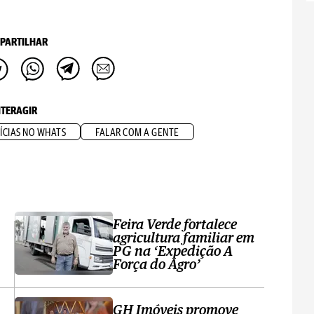
PARTILHAR
NTERAGIR
ÍCIAS NO WHATS
FALAR COM A GENTE
Feira Verde fortalece
agricultura familiar em
PG na ‘Expedição A
Força do Agro’
GH Imóveis promove