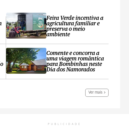
Feira Verde incentiva a
m
agricultura familiar e
preserva o meio
ambiente
Comente e concorra a
uma viagem romântica
do
para Bombinhas neste
Dia dos Namorados
Ver mais
PUBLICIDADE