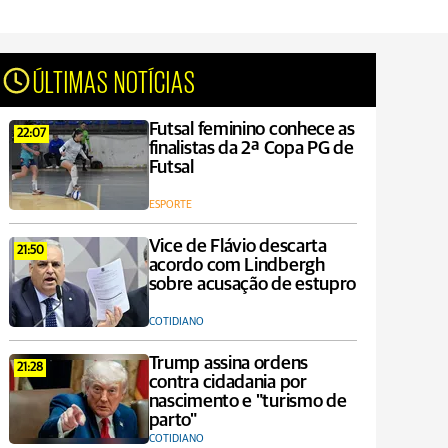
ÚLTIMAS NOTÍCIAS
Futsal feminino conhece as
22:07
finalistas da 2ª Copa PG de
Futsal
ESPORTE
Vice de Flávio descarta
21:50
acordo com Lindbergh
sobre acusação de estupro
COTIDIANO
Trump assina ordens
21:28
contra cidadania por
nascimento e "turismo de
parto"
COTIDIANO