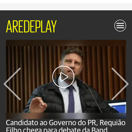
AREDEPLAY
Candidato ao Governo do PR, Requião
S
Filho chega para debate da Band
p