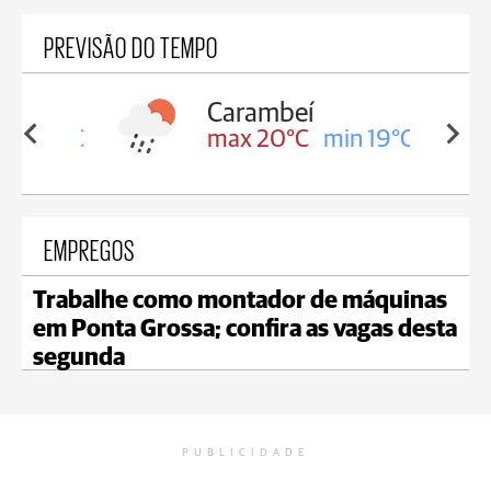
PREVISÃO DO TEMPO
Carambeí
in 19°C
max 20°C
min 19°C
EMPREGOS
Trabalhe como montador de máquinas
em Ponta Grossa; confira as vagas desta
segunda
PUBLICIDADE