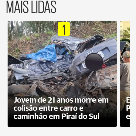
MAIS LIDAS
1
Jovem de 21 anos morre em
Ex
colisão entre carro e
Pe
caminhão em Piraí do Sul
en