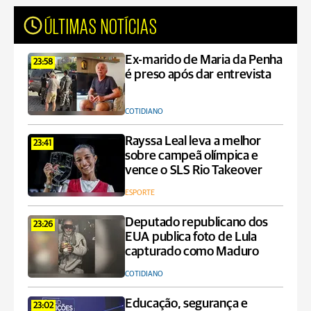
ÚLTIMAS NOTÍCIAS
Ex-marido de Maria da Penha
23:58
é preso após dar entrevista
COTIDIANO
Rayssa Leal leva a melhor
23:41
sobre campeã olímpica e
vence o SLS Rio Takeover
ESPORTE
Deputado republicano dos
23:26
EUA publica foto de Lula
capturado como Maduro
COTIDIANO
Educação, segurança e
23:02