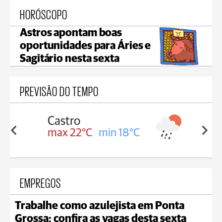
HORÓSCOPO
Astros apontam boas
oportunidades para Áries e
Sagitário nesta sexta
PREVISÃO DO TEMPO
Carambeí
in 18°C
max 21°C
min 18°C
EMPREGOS
Trabalhe como azulejista em Ponta
Grossa; confira as vagas desta sexta