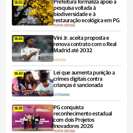
Prefeitura formaliza apoio a
18:50
pesquisa voltada à
biodiversidade e à
restauração ecológica em PG
PONTA GROSSA
Vini Jr. aceita proposta e
18:46
renova contrato com o Real
Madrid até 2032
ESPORTE
Lei que aumenta punição a
18:40
crimes digitais contra
crianças é sancionada
COTIDIANO
PG conquista
18:39
reconhecimento estadual
com dois Projetos
Inovadores 2026
PONTA GROSSA