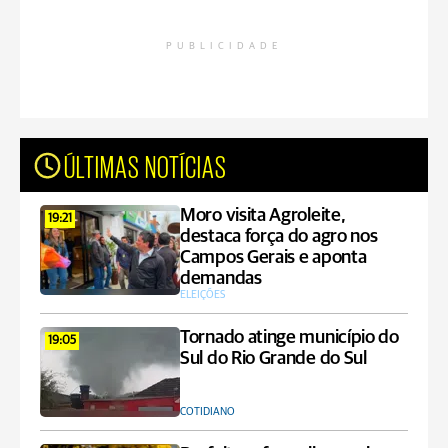
PUBLICIDADE
ÚLTIMAS NOTÍCIAS
Moro visita Agroleite,
19:21
destaca força do agro nos
Campos Gerais e aponta
demandas
ELEIÇÕES
Tornado atinge município do
19:05
Sul do Rio Grande do Sul
COTIDIANO