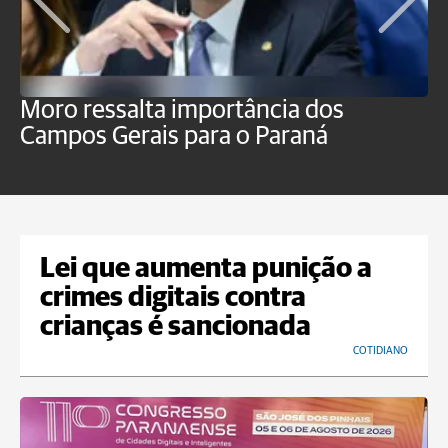
Moro ressalta importância dos
E
Campos Gerais para o Paraná
m
Lei que aumenta punição a
crimes digitais contra
crianças é sancionada
COTIDIANO