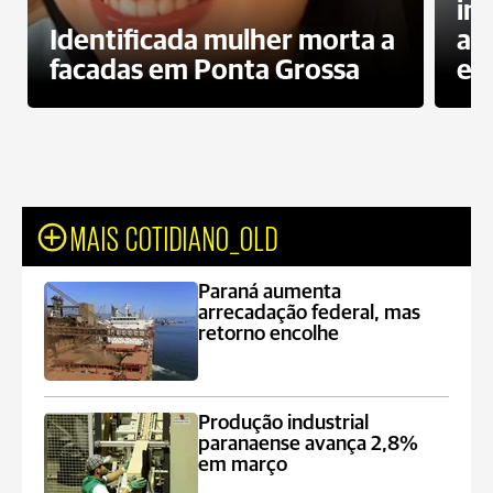
in
Identificada mulher morta a
ag
facadas em Ponta Grossa
es
MAIS COTIDIANO_OLD
Paraná aumenta
arrecadação federal, mas
retorno encolhe
Produção industrial
paranaense avança 2,8%
em março