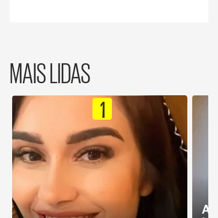
MAIS LIDAS
1
Al