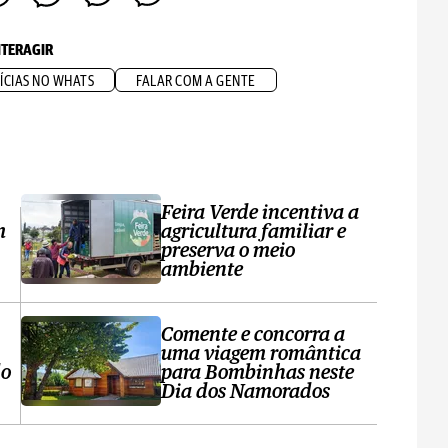
NTERAGIR
ÍCIAS NO WHATS
FALAR COM A GENTE
Feira Verde incentiva a
m
agricultura familiar e
preserva o meio
ambiente
Comente e concorra a
uma viagem romântica
do
para Bombinhas neste
Dia dos Namorados