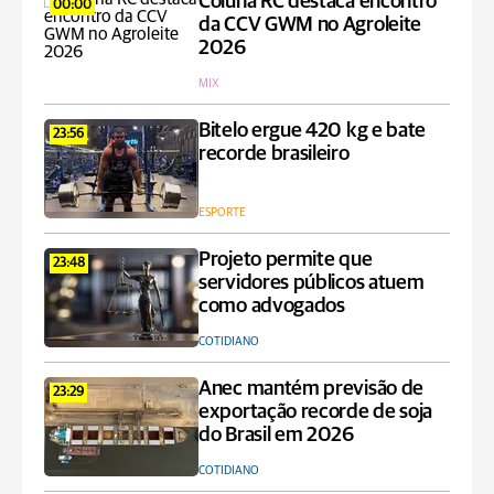
Coluna RC destaca encontro
00:00
da CCV GWM no Agroleite
2026
MIX
Bitelo ergue 420 kg e bate
23:56
recorde brasileiro
ESPORTE
Projeto permite que
23:48
servidores públicos atuem
como advogados
COTIDIANO
Anec mantém previsão de
23:29
exportação recorde de soja
do Brasil em 2026
COTIDIANO