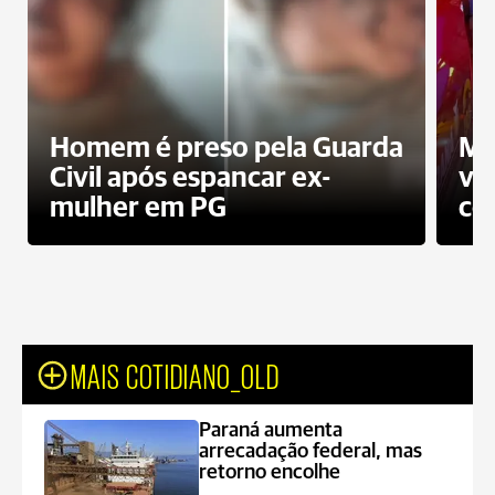
Homem é preso pela Guarda
Mo
Civil após espancar ex-
vo
mulher em PG
co
MAIS COTIDIANO_OLD
Paraná aumenta
arrecadação federal, mas
retorno encolhe