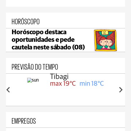
HORÓSCOPO
Horóscopo destaca
oportunidades e pede
cautela neste sábado (08)
PREVISÃO DO TEMPO
Tibagi
n 18°C
max 19°C
min 18°C
EMPREGOS