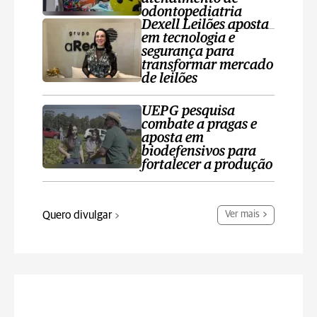
odontopediatria
Dexell Leilões aposta
em tecnologia e
segurança para
transformar mercado
de leilões
UEPG pesquisa
combate a pragas e
aposta em
biodefensivos para
fortalecer a produção
Quero divulgar
Ver mais