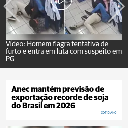
Vídeo: Homem flagra tentativa de
B
furto e entra em luta com suspeito em
j
PG
Anec mantém previsão de
exportação recorde de soja
do Brasil em 2026
COTIDIANO