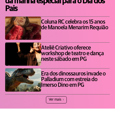
da manhã especial para o Dia dos
Pais
Coluna RC celebra os 15 anos
de Manoela Menarim Requião
Ateliê Criativo oferece
workshop de teatro e dança
neste sábado em PG
Era dos dinossauros invade o
Palladium com estreia do
Imerso Dino em PG
Ver mais