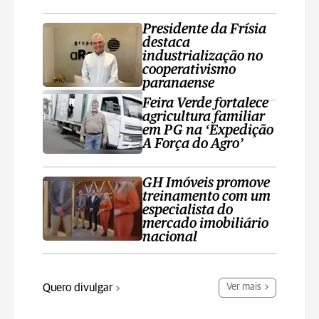
Presidente da Frísia
destaca
industrialização no
cooperativismo
paranaense
Feira Verde fortalece
agricultura familiar
em PG na ‘Expedição
A Força do Agro’
GH Imóveis promove
treinamento com um
especialista do
mercado imobiliário
nacional
Quero divulgar
Ver mais