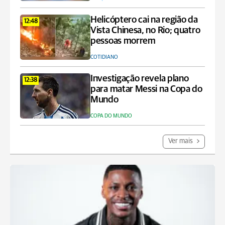
Helicóptero cai na região da
12:48
Vista Chinesa, no Rio; quatro
pessoas morrem
COTIDIANO
Investigação revela plano
12:38
para matar Messi na Copa do
Mundo
COPA DO MUNDO
Ver mais