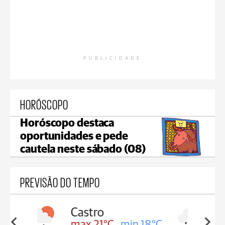
PUBLICIDADE
HORÓSCOPO
Horóscopo destaca
oportunidades e pede
cautela neste sábado (08)
PREVISÃO DO TEMPO
Carambeí
in 18°C
max 20°C
min 18°C