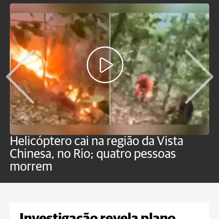
Helicóptero cai na região da Vista
C
Chinesa, no Rio; quatro pessoas
a
morrem
o