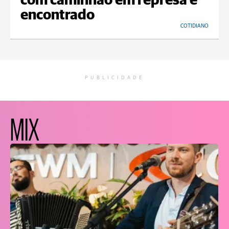
com caminhão em represa é
encontrado
COTIDIANO
PUBLICIDADE
MIX