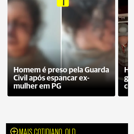
Homem é preso pela Guarda
Ho
Civil após espancar ex-
gr
mulher em PG
co
MAIS COTIDIANO_OLD