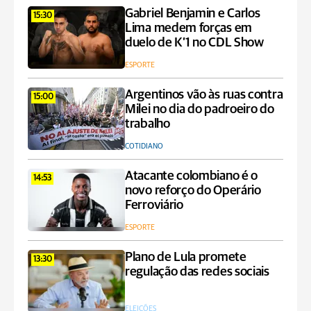
Gabriel Benjamin e Carlos
15:30
Lima medem forças em
duelo de K’1 no CDL Show
ESPORTE
Argentinos vão às ruas contra
15:00
Milei no dia do padroeiro do
trabalho
COTIDIANO
Atacante colombiano é o
14:53
novo reforço do Operário
Ferroviário
ESPORTE
Plano de Lula promete
13:30
regulação das redes sociais
ELEIÇÕES