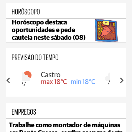
HORÓSCOPO
Horóscopo destaca
oportunidades e pede
cautela neste sábado (08)
PREVISÃO DO TEMPO
Carambeí
in 18°C
max 18°C
min 17°C
EMPREGOS
Trabalhe como montador de máquinas