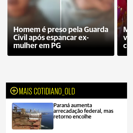
Homem é preso pela Guarda
Mo
Civil após espancar ex-
vo
mulher em PG
co
MAIS COTIDIANO_OLD
Paraná aumenta
arrecadação federal, mas
retorno encolhe