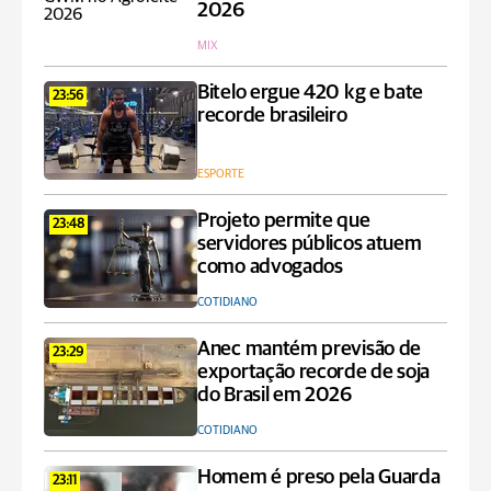
2026
MIX
Bitelo ergue 420 kg e bate
23:56
recorde brasileiro
ESPORTE
Projeto permite que
23:48
servidores públicos atuem
como advogados
COTIDIANO
Anec mantém previsão de
23:29
exportação recorde de soja
do Brasil em 2026
COTIDIANO
Homem é preso pela Guarda
23:11