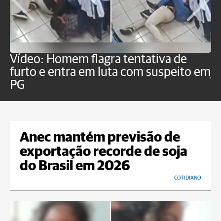
Vídeo: Homem flagra tentativa de
B
furto e entra em luta com suspeito em
j
PG
Anec mantém previsão de
exportação recorde de soja
do Brasil em 2026
COTIDIANO