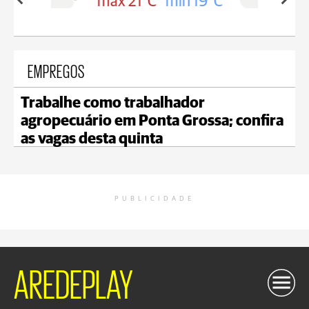
in 19°C
max 21°C
min 18°C
EMPREGOS
Trabalhe como trabalhador
agropecuário em Ponta Grossa; confira
as vagas desta quinta
PUBLICIDADE
AREDEPLAY