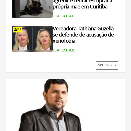
agredir e tentar estuprar a
própria mãe em Curitiba
CURITIBA E RMC
Vereadora Tathiana Guzella
23:17
se defende de acusação de
xenofobia
CURITIBA E RMC
Ver mais