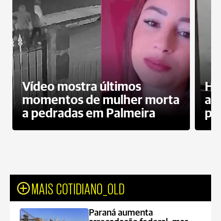
Vídeo mostra últimos
Ho
momentos de mulher morta
ag
a pedradas em Palmeira
pr
MAIS COTIDIANO_OLD
Paraná aumenta