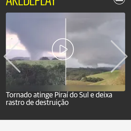
Tornado atinge Piraí do Sul e deixa
H
rastro de destruição
C
m