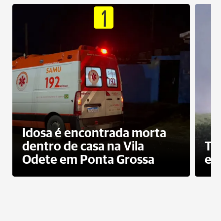
1
Idosa é encontrada morta
dentro de casa na Vila
To
Odete em Ponta Grossa
e 