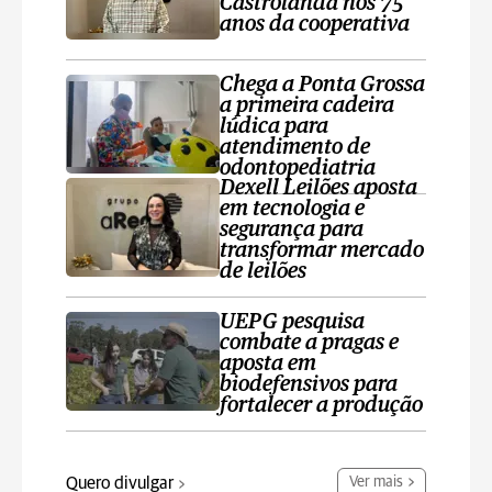
Castrolanda nos 75
anos da cooperativa
Chega a Ponta Grossa
a primeira cadeira
lúdica para
atendimento de
odontopediatria
Dexell Leilões aposta
em tecnologia e
segurança para
transformar mercado
de leilões
UEPG pesquisa
combate a pragas e
aposta em
biodefensivos para
fortalecer a produção
Quero divulgar
Ver mais