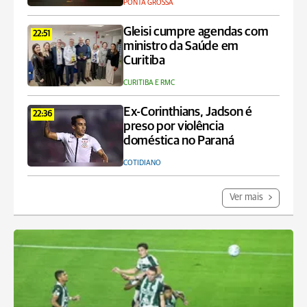
PONTA GROSSA
Gleisi cumpre agendas com
22:51
ministro da Saúde em
Curitiba
CURITIBA E RMC
Ex-Corinthians, Jadson é
22:36
preso por violência
doméstica no Paraná
COTIDIANO
Ver mais