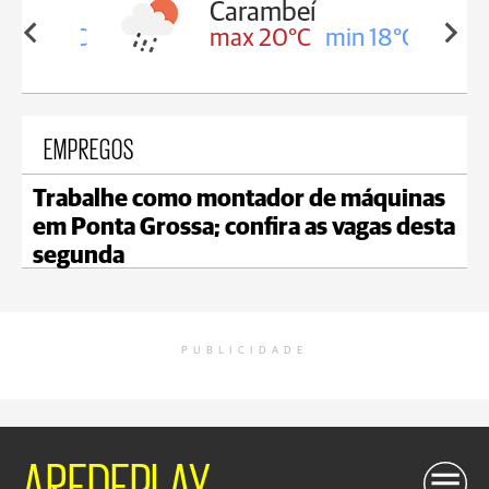
Carambeí
in 18°C
max 20°C
min 18°C
EMPREGOS
Trabalhe como montador de máquinas
em Ponta Grossa; confira as vagas desta
segunda
PUBLICIDADE
AREDEPLAY