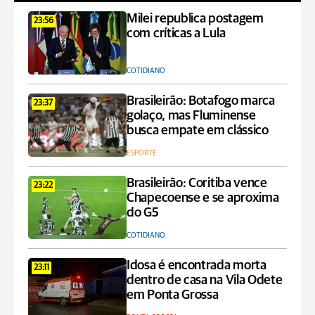
Milei republica postagem
23:56
com críticas a Lula
COTIDIANO
Brasileirão: Botafogo marca
23:37
golaço, mas Fluminense
busca empate em clássico
ESPORTE
Brasileirão: Coritiba vence
23:22
Chapecoense e se aproxima
do G5
COTIDIANO
Idosa é encontrada morta
23:11
dentro de casa na Vila Odete
em Ponta Grossa