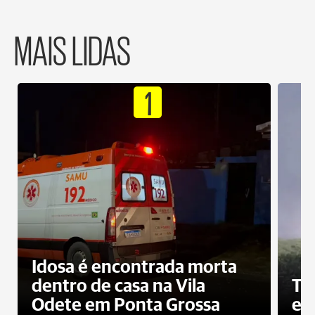
MAIS LIDAS
1
Idosa é encontrada morta
dentro de casa na Vila
To
Odete em Ponta Grossa
e 