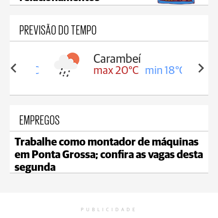
PREVISÃO DO TEMPO
Carambeí
in 18°C
max 20°C
min 18°C
EMPREGOS
Trabalhe como montador de máquinas
em Ponta Grossa; confira as vagas desta
segunda
PUBLICIDADE