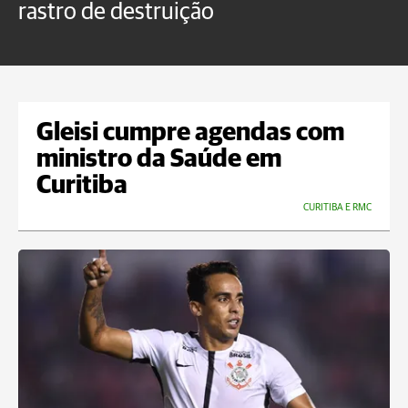
rastro de destruição
C
m
Gleisi cumpre agendas com
ministro da Saúde em
Curitiba
CURITIBA E RMC