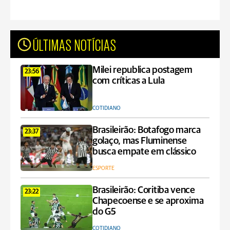
ÚLTIMAS NOTÍCIAS
Milei republica postagem
23:56
com críticas a Lula
COTIDIANO
Brasileirão: Botafogo marca
23:37
golaço, mas Fluminense
busca empate em clássico
ESPORTE
Brasileirão: Coritiba vence
23:22
Chapecoense e se aproxima
do G5
COTIDIANO