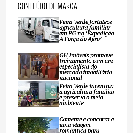
CONTEÚDO DE MARCA
Feira Verde fortalece
agricultura familiar
em PG na ‘Expedição
A Força do Agro’
GH Imóveis promove
treinamento com um
especialista do
mercado imobiliário
nacional
Feira Verde incentiva
a agricultura familiar
e preserva o meio
ambiente
Comente e concorra a
uma viagem
romântica para