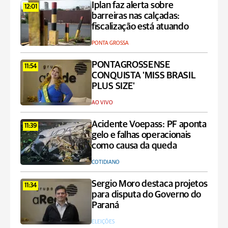
Iplan faz alerta sobre
12:01
barreiras nas calçadas:
fiscalização está atuando
PONTA GROSSA
PONTAGROSSENSE
11:54
CONQUISTA 'MISS BRASIL
PLUS SIZE'
AO VIVO
Acidente Voepass: PF aponta
11:39
gelo e falhas operacionais
como causa da queda
COTIDIANO
Sergio Moro destaca projetos
11:34
para disputa do Governo do
Paraná
ELEIÇÕES