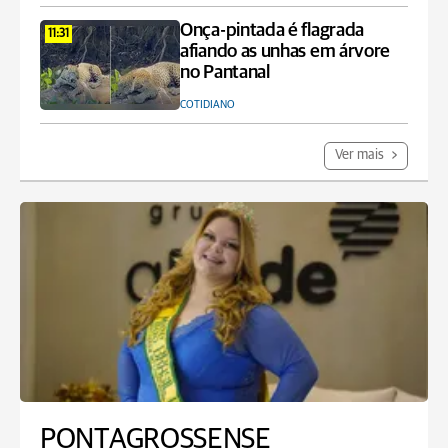
Onça-pintada é flagrada
11:31
afiando as unhas em árvore
no Pantanal
COTIDIANO
Ver mais
PONTAGROSSENSE