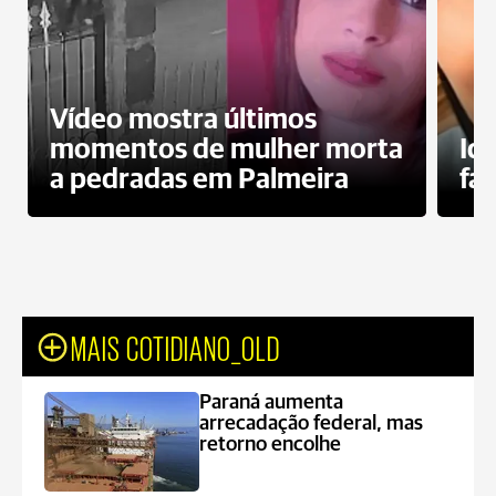
Vídeo mostra últimos
momentos de mulher morta
Id
a pedradas em Palmeira
fa
MAIS COTIDIANO_OLD
Paraná aumenta
arrecadação federal, mas
retorno encolhe