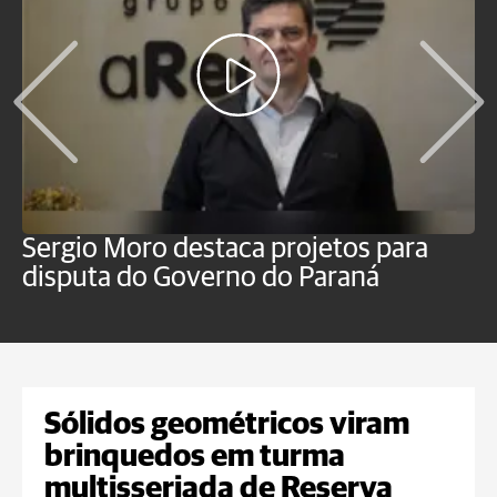
Sergio Moro destaca projetos para
O
disputa do Governo do Paraná
u
Sólidos geométricos viram
brinquedos em turma
multisseriada de Reserva