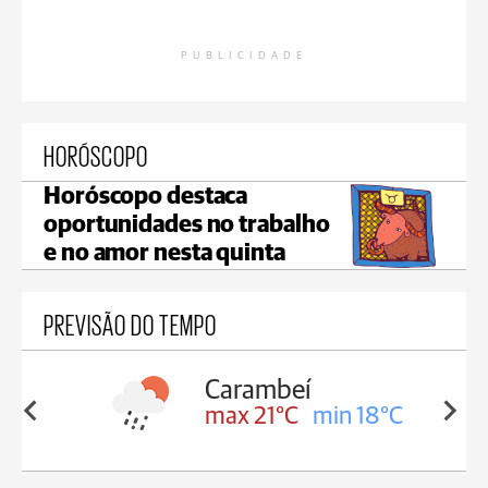
PUBLICIDADE
HORÓSCOPO
Horóscopo destaca
oportunidades no trabalho
e no amor nesta quinta
PREVISÃO DO TEMPO
Carambeí
in 18°C
max 21°C
min 18°C