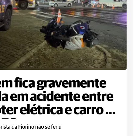
m fica gravemente
da em acidente entre
ter elétrica e carro na
376
ista da Fiorino não se feriu