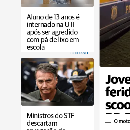
Aluno de 13 anos é
internado na UTI
após ser agredido
com pá de lixo em
escola
COTIDIANO
Jove
feri
scoo
BR-
Ministros do STF
O motor
descartam