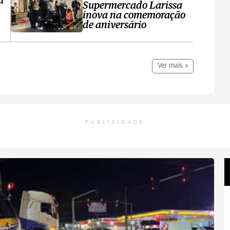
a
Supermercado Larissa
inova na comemoração
de aniversário
Ver mais
PUBLICIDADE