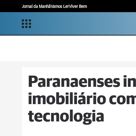
Jornal da Manhã
Vamos Ler
Viver Bem
Paranaenses i
imobiliário co
tecnologia