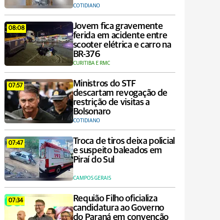
COTIDIANO
Jovem fica gravemente
08:08
ferida em acidente entre
scooter elétrica e carro na
BR-376
CURITIBA E RMC
Ministros do STF
07:57
descartam revogação de
restrição de visitas a
Bolsonaro
COTIDIANO
Troca de tiros deixa policial
07:47
e suspeito baleados em
Piraí do Sul
CAMPOS GERAIS
Requião Filho oficializa
07:34
candidatura ao Governo
do Paraná em convenção