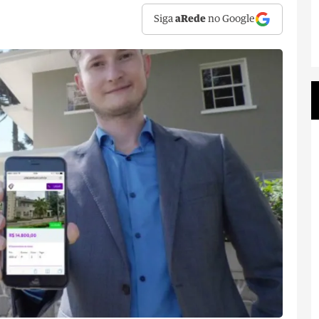
Siga
aRede
no Google