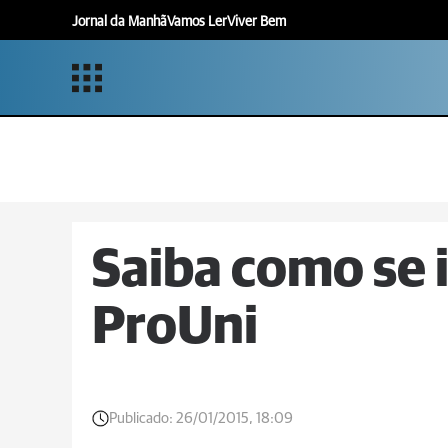
Jornal da Manhã
Vamos Ler
Viver Bem
Saiba como se 
ProUni
Publicado:
26/01/2015, 18:09