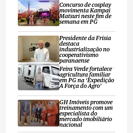
Concurso de cosplay
movimenta Kampai
Matsuri neste fim de
semana em PG
Presidente da Frísia
destaca
industrialização no
cooperativismo
paranaense
Feira Verde fortalece
agricultura familiar
em PG na ‘Expedição
A Força do Agro’
GH Imóveis promove
treinamento com um
especialista do
mercado imobiliário
nacional