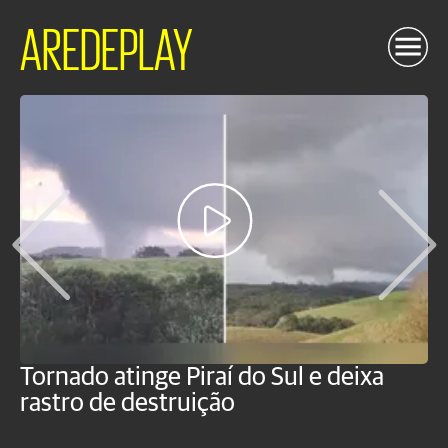
AREDEPLAY
Tornado atinge Piraí do Sul e deixa
H
rastro de destruição
C
m