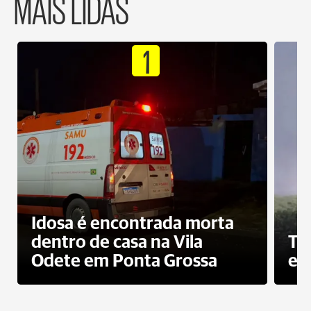
MAIS LIDAS
1
Idosa é encontrada morta
dentro de casa na Vila
To
Odete em Ponta Grossa
e 