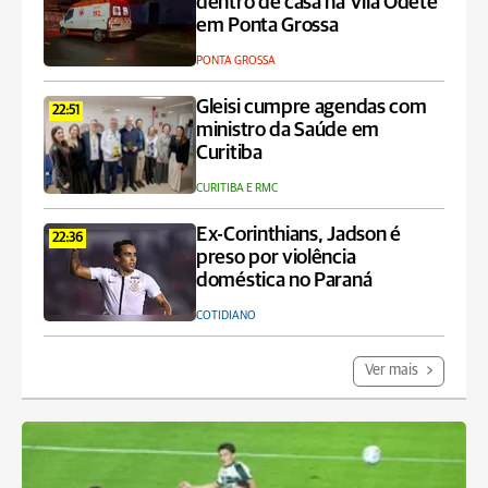
dentro de casa na Vila Odete
em Ponta Grossa
PONTA GROSSA
Gleisi cumpre agendas com
22:51
ministro da Saúde em
Curitiba
CURITIBA E RMC
Ex-Corinthians, Jadson é
22:36
preso por violência
doméstica no Paraná
COTIDIANO
Ver mais