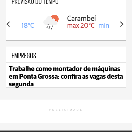
PREVISÃO DO TEMPO
Carambeí
in 18°C
max 20°C
min 18°C
EMPREGOS
Trabalhe como montador de máquinas
em Ponta Grossa; confira as vagas desta
segunda
PUBLICIDADE