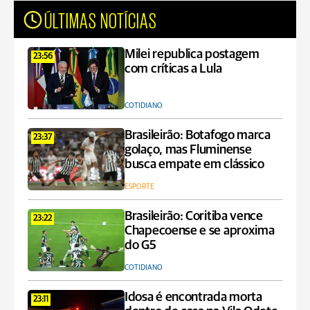
ÚLTIMAS NOTÍCIAS
Milei republica postagem
23:56
com críticas a Lula
COTIDIANO
Brasileirão: Botafogo marca
23:37
golaço, mas Fluminense
busca empate em clássico
ESPORTE
Brasileirão: Coritiba vence
23:22
Chapecoense e se aproxima
do G5
COTIDIANO
Idosa é encontrada morta
23:11