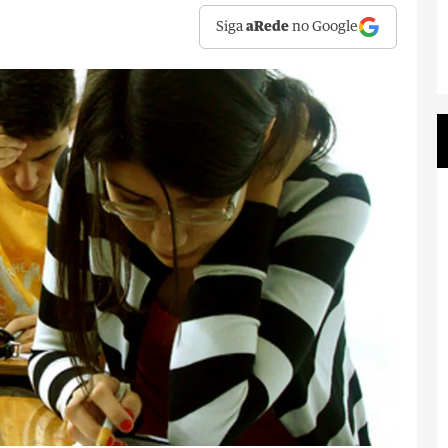
Siga
aRede
no Google