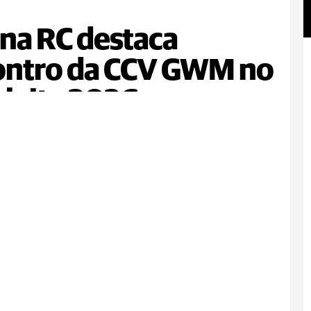
na RC destaca
ontro da CCV GWM no
leite 2026