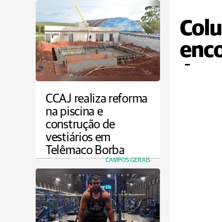
Colu
enc
Agro
CCAJ realiza reforma
na piscina e
construção de
vestiários em
Telêmaco Borba
CAMPOS GERAIS