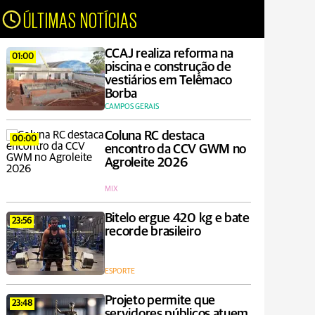
ÚLTIMAS NOTÍCIAS
CCAJ realiza reforma na
01:00
piscina e construção de
vestiários em Telêmaco
Borba
CAMPOS GERAIS
Coluna RC destaca
00:00
encontro da CCV GWM no
Agroleite 2026
MIX
Bitelo ergue 420 kg e bate
23:56
recorde brasileiro
ESPORTE
Projeto permite que
23:48
servidores públicos atuem