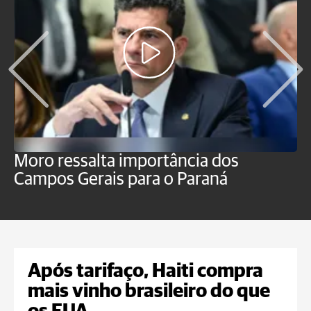
Moro ressalta importância dos
E
Campos Gerais para o Paraná
m
Após tarifaço, Haiti compra
mais vinho brasileiro do que