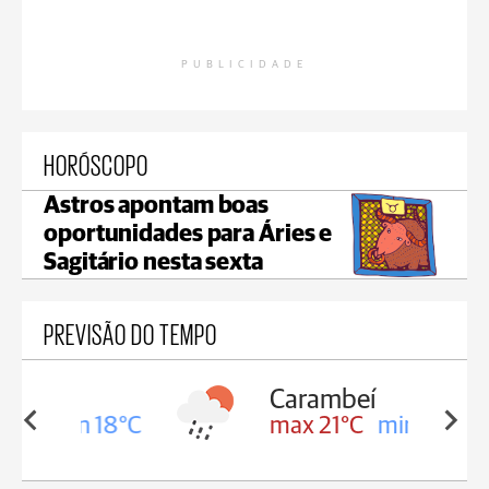
PUBLICIDADE
HORÓSCOPO
Astros apontam boas
oportunidades para Áries e
Sagitário nesta sexta
PREVISÃO DO TEMPO
Carambeí
in 18°C
max 21°C
min 18°C