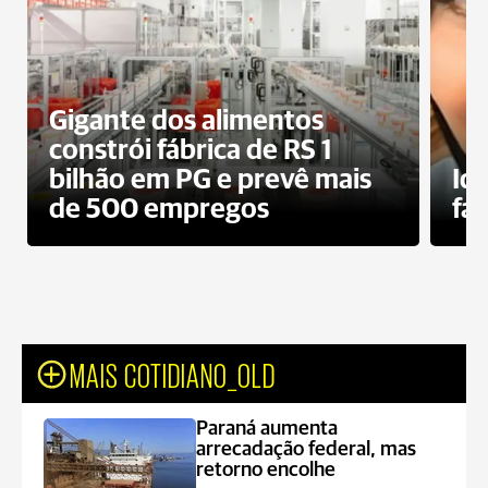
Gigante dos alimentos
constrói fábrica de RS 1
bilhão em PG e prevê mais
Id
de 500 empregos
fa
MAIS COTIDIANO_OLD
Paraná aumenta
arrecadação federal, mas
retorno encolhe