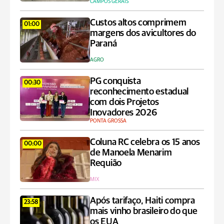
CAMPOS GERAIS
Custos altos comprimem
01:00
margens dos avicultores do
Paraná
AGRO
PG conquista
00:30
reconhecimento estadual
com dois Projetos
Inovadores 2026
PONTA GROSSA
Coluna RC celebra os 15 anos
00:00
de Manoela Menarim
Requião
MIX
Após tarifaço, Haiti compra
23:58
mais vinho brasileiro do que
os EUA