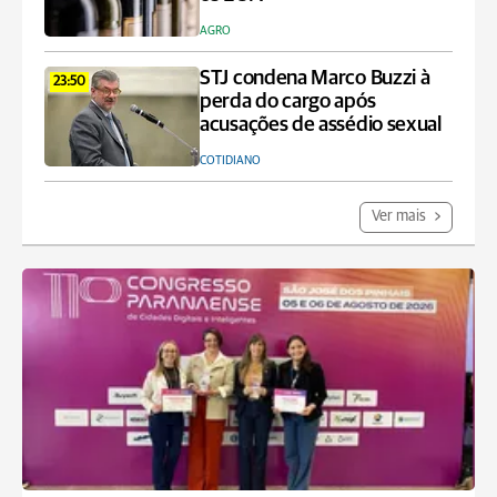
AGRO
STJ condena Marco Buzzi à
23:50
perda do cargo após
acusações de assédio sexual
COTIDIANO
Ver mais