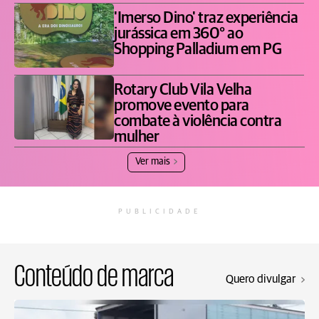
'Imerso Dino' traz experiência
jurássica em 360° ao
Shopping Palladium em PG
Rotary Club Vila Velha
promove evento para
combate à violência contra
mulher
Ver mais
PUBLICIDADE
Conteúdo de marca
Quero divulgar