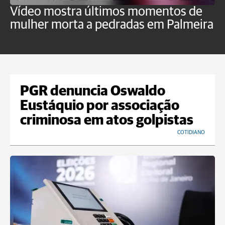
Vídeo mostra últimos momentos de
"
mulher morta a pedradas em Palmeira
c
U
PGR denuncia Oswaldo
Eustáquio por associação
criminosa em atos golpistas
COTIDIANO