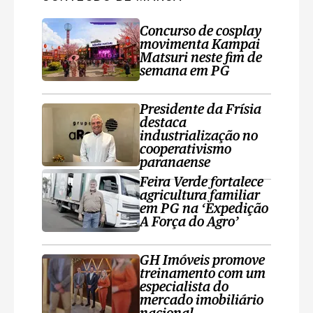
Concurso de cosplay
movimenta Kampai
Matsuri neste fim de
semana em PG
Presidente da Frísia
destaca
industrialização no
cooperativismo
paranaense
Feira Verde fortalece
agricultura familiar
em PG na ‘Expedição
A Força do Agro’
GH Imóveis promove
treinamento com um
especialista do
mercado imobiliário