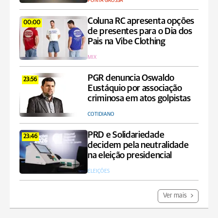
PONTA GROSSA
Coluna RC apresenta opções
00:00
de presentes para o Dia dos
Pais na Vibe Clothing
MIX
PGR denuncia Oswaldo
23:56
Eustáquio por associação
criminosa em atos golpistas
COTIDIANO
PRD e Solidariedade
23:46
decidem pela neutralidade
na eleição presidencial
ELEIÇÕES
Ver mais