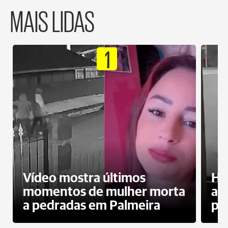
MAIS LIDAS
1
Vídeo mostra últimos
Ho
momentos de mulher morta
ag
a pedradas em Palmeira
pr