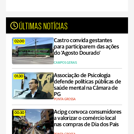
ÚLTIMAS NOTÍCIAS
Castro convida gestantes
02:00
para participarem das ações
do ‘Agosto Dourado’
CAMPOS GERAIS
Associação de Psicologia
01:30
defende políticas públicas de
saúde mental na Câmara de
PG
PONTA GROSSA
Acipg convoca consumidores
00:30
a valorizar o comércio local
nas compras de Dia dos Pais