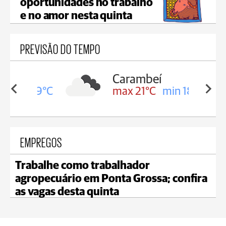
oportunidades no trabalho
e no amor nesta quinta
PREVISÃO DO TEMPO
Carambeí
in 19°C
max 21°C
min 18°C
EMPREGOS
Trabalhe como trabalhador
agropecuário em Ponta Grossa; confira
as vagas desta quinta