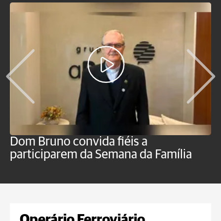
Dom Bruno convida fiéis a
P
participarem da Semana da Família
p
Operário Ferroviário