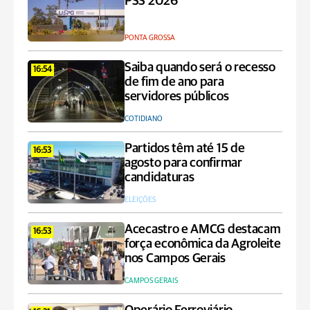
PSS 2026
PONTA GROSSA
Saiba quando será o recesso
16:54
de fim de ano para
servidores públicos
COTIDIANO
Partidos têm até 15 de
16:53
agosto para confirmar
candidaturas
ELEIÇÕES
Acecastro e AMCG destacam
16:53
força econômica da Agroleite
nos Campos Gerais
CAMPOS GERAIS