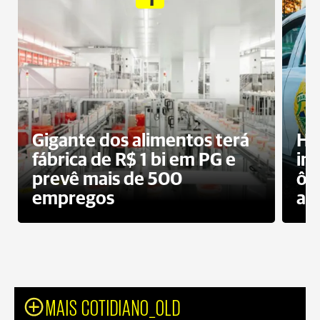
Gigante dos alimentos terá
Ho
fábrica de R$ 1 bi em PG e
im
prevê mais de 500
ôn
empregos
ac
MAIS COTIDIANO_OLD