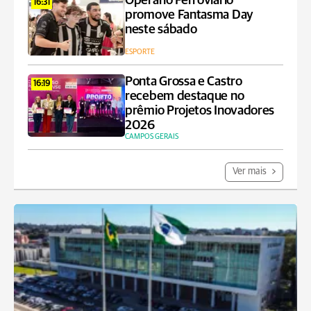
Operário Ferroviário
16:31
promove Fantasma Day
neste sábado
ESPORTE
Ponta Grossa e Castro
16:19
recebem destaque no
prêmio Projetos Inovadores
2026
CAMPOS GERAIS
Ver mais