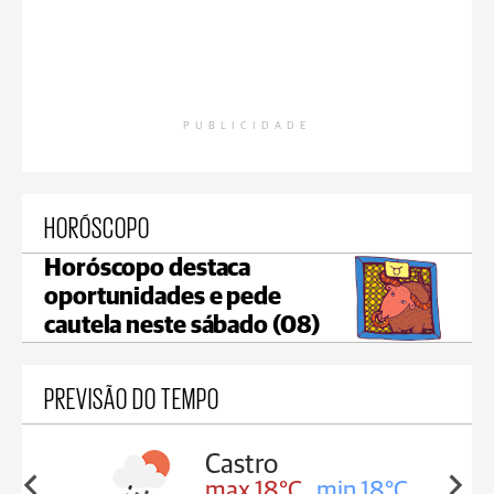
PUBLICIDADE
HORÓSCOPO
Horóscopo destaca
oportunidades e pede
cautela neste sábado (08)
PREVISÃO DO TEMPO
Carambeí
in 18°C
max 18°C
min 17°C