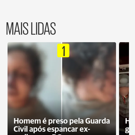
MAIS LIDAS
1
Homem é preso pela Guarda
Ho
Civil após espancar ex-
gr