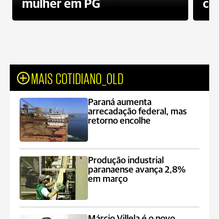
mulher em PG
co
MAIS COTIDIANO_OLD
Paraná aumenta
arrecadação federal, mas
retorno encolhe
Produção industrial
paranaense avança 2,8%
em março
Márcio Villela é o novo