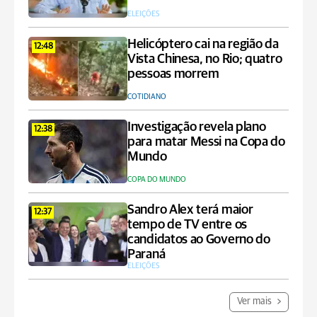
ELEIÇÕES
Helicóptero cai na região da
12:48
Vista Chinesa, no Rio; quatro
pessoas morrem
COTIDIANO
Investigação revela plano
12:38
para matar Messi na Copa do
Mundo
COPA DO MUNDO
Sandro Alex terá maior
12:37
tempo de TV entre os
candidatos ao Governo do
Paraná
ELEIÇÕES
Ver mais