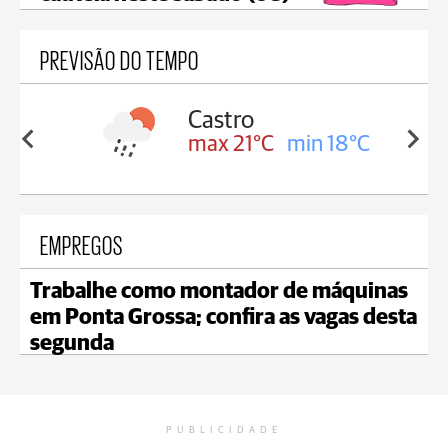
PREVISÃO DO TEMPO
sa
Castro
in 18°C
max 21°C
min 18°C
EMPREGOS
Trabalhe como montador de máquinas
em Ponta Grossa; confira as vagas desta
segunda
PUBLICIDADE