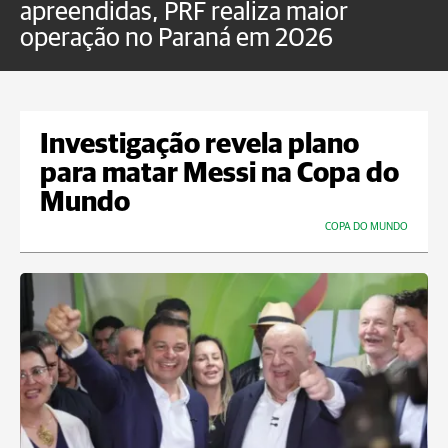
apreendidas, PRF realiza maior
p
operação no Paraná em 2026
Investigação revela plano
para matar Messi na Copa do
Mundo
COPA DO MUNDO