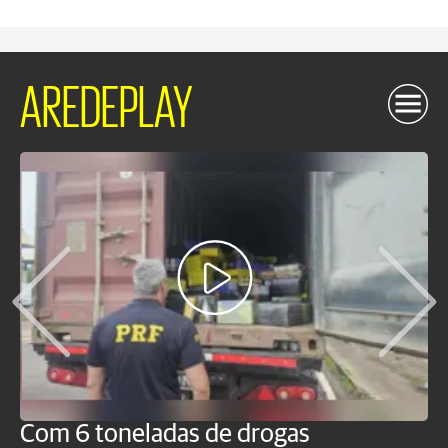
AREDEPLAY
Com 6 toneladas de drogas
F