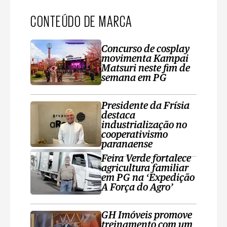
CONTEÚDO DE MARCA
Concurso de cosplay
movimenta Kampai
Matsuri neste fim de
semana em PG
Presidente da Frísia
destaca
industrialização no
cooperativismo
paranaense
Feira Verde fortalece
agricultura familiar
em PG na ‘Expedição
A Força do Agro’
GH Imóveis promove
treinamento com um