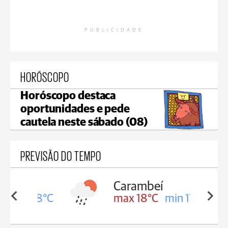
PUBLICIDADE
HORÓSCOPO
Horóscopo destaca
oportunidades e pede
cautela neste sábado (08)
PREVISÃO DO TEMPO
Carambeí
in 18°C
max 18°C
min 17°C