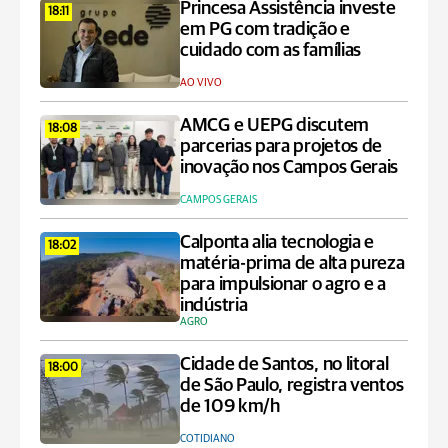
Princesa Assistência investe
18:11
em PG com tradição e
cuidado com as famílias
AO VIVO
AMCG e UEPG discutem
18:08
parcerias para projetos de
inovação nos Campos Gerais
CAMPOS GERAIS
Calponta alia tecnologia e
18:02
matéria-prima de alta pureza
para impulsionar o agro e a
indústria
AGRO
Cidade de Santos, no litoral
18:00
de São Paulo, registra ventos
de 109 km/h
COTIDIANO