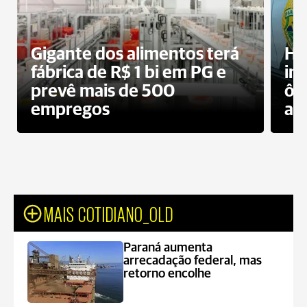
Gigante dos alimentos terá
Ho
fábrica de R$ 1 bi em PG e
im
prevê mais de 500
ôn
empregos
ac
MAIS COTIDIANO_OLD
Paraná aumenta
arrecadação federal, mas
retorno encolhe