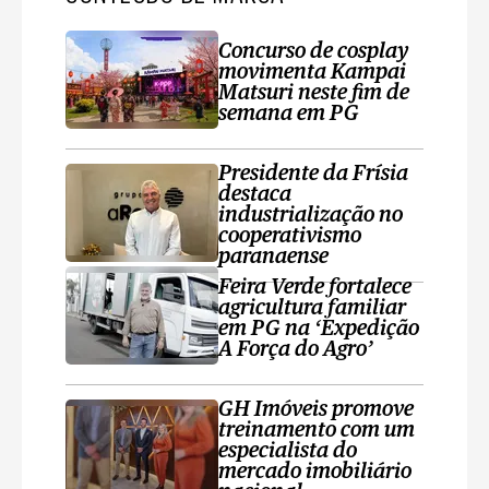
Concurso de cosplay
movimenta Kampai
Matsuri neste fim de
semana em PG
Presidente da Frísia
destaca
industrialização no
cooperativismo
paranaense
Feira Verde fortalece
agricultura familiar
em PG na ‘Expedição
A Força do Agro’
GH Imóveis promove
treinamento com um
especialista do
mercado imobiliário