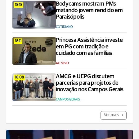
Bodycams mostram PMs
18:18
matando jovem rendido em
Paraisópolis
COTIDIANO
Princesa Assistência investe
18:11
em PG com tradição e
cuidado com as famílias
AO VIVO
AMCG e UEPG discutem
18:08
parcerias para projetos de
inovação nos Campos Gerais
CAMPOS GERAIS
Ver mais