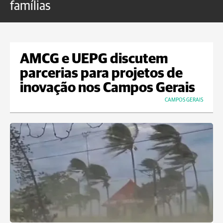
famílias
o
AMCG e UEPG discutem
parcerias para projetos de
inovação nos Campos Gerais
CAMPOS GERAIS