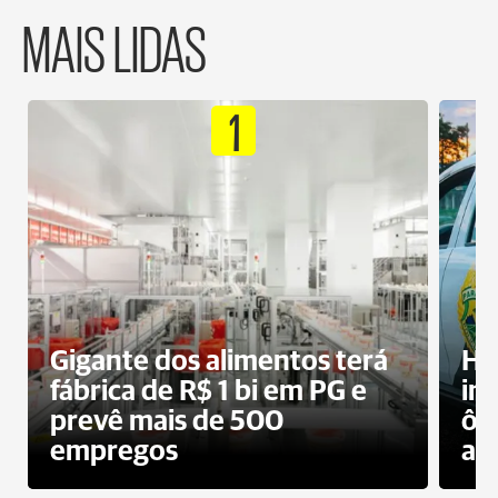
MAIS LIDAS
1
Gigante dos alimentos terá
Ho
fábrica de R$ 1 bi em PG e
im
prevê mais de 500
ôn
empregos
ac