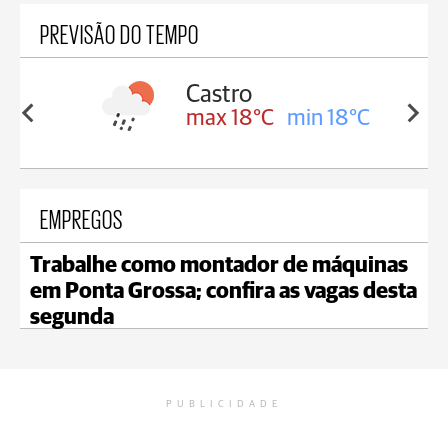
PREVISÃO DO TEMPO
ssa
Castro
in 17°C
max 18°C
min 18°C
EMPREGOS
Trabalhe como montador de máquinas
em Ponta Grossa; confira as vagas desta
segunda
PUBLICIDADE