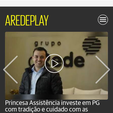
AREDEPLAY
Princesa Assistência investe em PG
C
com tradição e cuidado com as
p