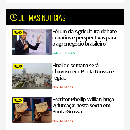
ÚLTIMAS NOTÍCIAS
Fórum da Agricultura debate
18:45
cenários e perspectivas para
o agronegócio brasileiro
CAMPOS GERAIS
Final de semana será
18:30
chuvoso em Ponta Grossa e
região
PONTA GROSSA
Escritor Phellip Willian lança
18:26
'A fumaça' nesta sexta em
Ponta Grossa
PONTA GROSSA