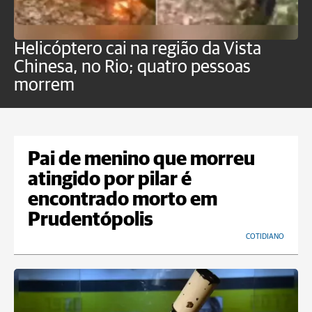
Helicóptero cai na região da Vista
C
Chinesa, no Rio; quatro pessoas
a
morrem
o
Pai de menino que morreu
atingido por pilar é
encontrado morto em
Prudentópolis
COTIDIANO