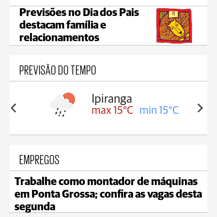
Previsões no Dia dos Pais
destacam família e
relacionamentos
PREVISÃO DO TEMPO
Ipiranga
in 18°C
max 15°C
min 15°C
EMPREGOS
Trabalhe como montador de máquinas
em Ponta Grossa; confira as vagas desta
segunda