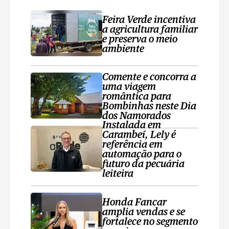
Feira Verde incentiva
a agricultura familiar
e preserva o meio
ambiente
Comente e concorra a
uma viagem
romântica para
Bombinhas neste Dia
dos Namorados
Instalada em
Carambeí, Lely é
referência em
automação para o
futuro da pecuária
leiteira
Honda Fancar
amplia vendas e se
fortalece no segmento