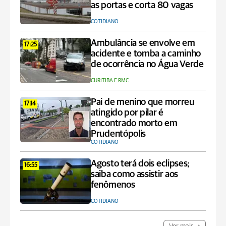
as portas e corta 80 vagas
COTIDIANO
Ambulância se envolve em
17:25
acidente e tomba a caminho
de ocorrência no Água Verde
CURITIBA E RMC
Pai de menino que morreu
17:14
atingido por pilar é
encontrado morto em
Prudentópolis
COTIDIANO
Agosto terá dois eclipses;
16:55
saiba como assistir aos
fenômenos
COTIDIANO