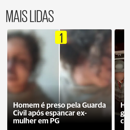
MAIS LIDAS
1
Homem é preso pela Guarda
Ho
Civil após espancar ex-
gr
mulher em PG
co