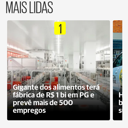
MAIS LIDAS
1
Gigante dos alimentos terá
fábrica de R$ 1 bi em PG e
Ho
prevê mais de 500
bo
empregos
su