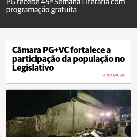
PG recebe 45ª Semana Literária com
P
programação gratuita
t
Câmara PG+VC fortalece a
participação da população no
Legislativo
PONTA GROSSA