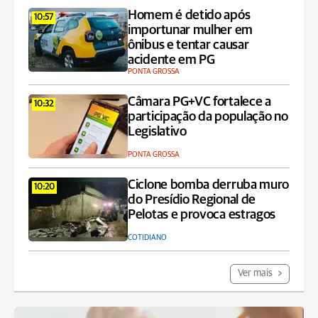
Homem é detido após
10:57
importunar mulher em
ônibus e tentar causar
acidente em PG
PONTA GROSSA
Câmara PG+VC fortalece a
10:32
participação da população no
Legislativo
PONTA GROSSA
Ciclone bomba derruba muro
10:20
do Presídio Regional de
Pelotas e provoca estragos
COTIDIANO
Ver mais