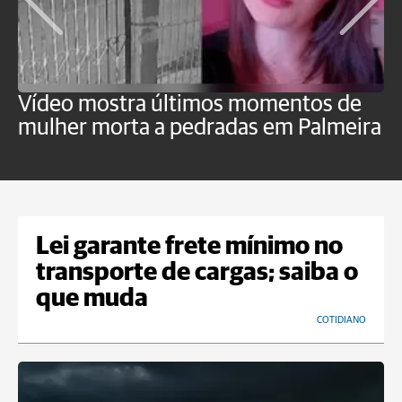
Vídeo mostra últimos momentos de
"
mulher morta a pedradas em Palmeira
c
U
Lei garante frete mínimo no
transporte de cargas; saiba o
que muda
COTIDIANO