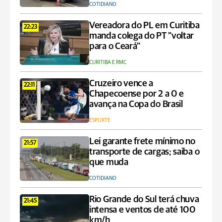
COTIDIANO
Vereadora do PL em Curitiba
22:23
manda colega do PT "voltar
para o Ceará"
CURITIBA E RMC
Cruzeiro vence a
22:11
Chapecoense por 2 a 0 e
avança na Copa do Brasil
ESPORTE
Lei garante frete mínimo no
21:57
transporte de cargas; saiba o
que muda
COTIDIANO
Rio Grande do Sul terá chuva
21:45
intensa e ventos de até 100
km/h