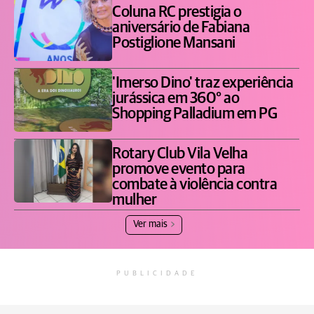
Coluna RC prestigia o
aniversário de Fabiana
Postiglione Mansani
'Imerso Dino' traz experiência
jurássica em 360° ao
Shopping Palladium em PG
Rotary Club Vila Velha
promove evento para
combate à violência contra
mulher
Ver mais
PUBLICIDADE