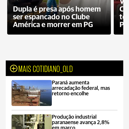
Ví
Dupla é presa após homem
Cl
ser espancado no Clube
te
América e morrer em PG
PG
MAIS COTIDIANO_OLD
Paraná aumenta
arrecadação federal, mas
retorno encolhe
Produção industrial
paranaense avança 2,8%
em março