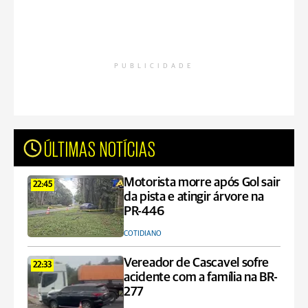
PUBLICIDADE
ÚLTIMAS NOTÍCIAS
Motorista morre após Gol sair
22:45
da pista e atingir árvore na
PR-446
COTIDIANO
Vereador de Cascavel sofre
22:33
acidente com a família na BR-
277