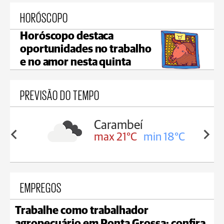
HORÓSCOPO
Horóscopo destaca
oportunidades no trabalho
e no amor nesta quinta
PREVISÃO DO TEMPO
í
Jaguariaíva
min 18°C
max 21°C
min 20°C
EMPREGOS
Trabalhe como trabalhador