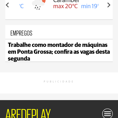
Carambeí
in 19°C
max 20°C
min 19°C
EMPREGOS
Trabalhe como montador de máquinas
em Ponta Grossa; confira as vagas desta
segunda
PUBLICIDADE
AREDEPLAY