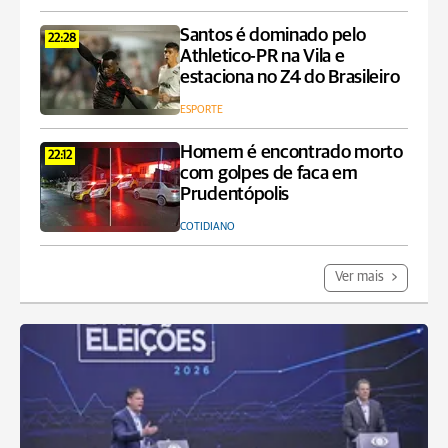
Santos é dominado pelo
22:28
Athletico-PR na Vila e
estaciona no Z4 do Brasileiro
ESPORTE
Homem é encontrado morto
22:12
com golpes de faca em
Prudentópolis
COTIDIANO
Ver mais