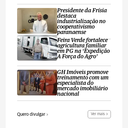
Presidente da Frísia
destaca
industrialização no
cooperativismo
paranaense
Feira Verde fortalece
agricultura familiar
em PG na ‘Expedição
A Força do Agro’
GH Imóveis promove
treinamento com um
especialista do
mercado imobiliário
nacional
Quero divulgar
Ver mais