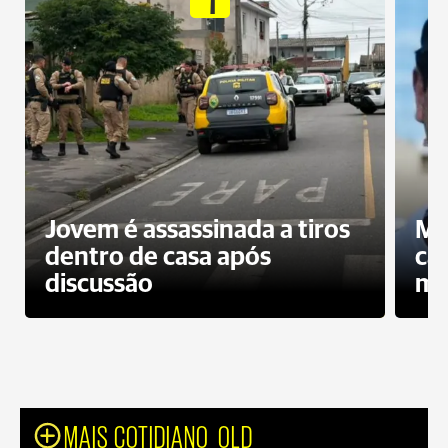
Jovem é assassinada a tiros
Mo
dentro de casa após
ca
discussão
mo
MAIS COTIDIANO_OLD