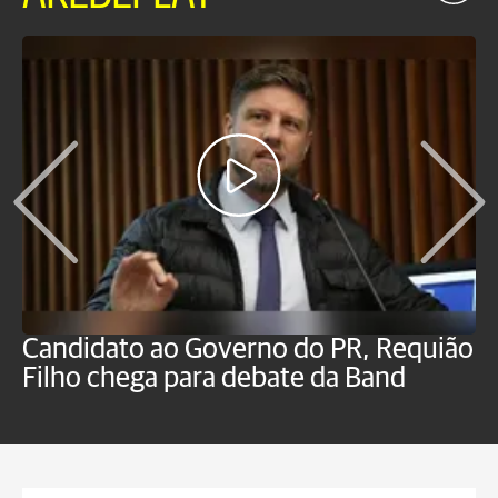
Candidato ao Governo do PR, Requião
S
Filho chega para debate da Band
p
B