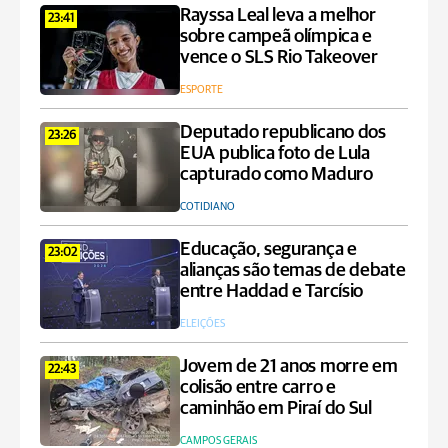
Rayssa Leal leva a melhor
23:41
sobre campeã olímpica e
vence o SLS Rio Takeover
ESPORTE
Deputado republicano dos
23:26
EUA publica foto de Lula
capturado como Maduro
COTIDIANO
Educação, segurança e
23:02
alianças são temas de debate
entre Haddad e Tarcísio
ELEIÇÕES
Jovem de 21 anos morre em
22:43
colisão entre carro e
caminhão em Piraí do Sul
CAMPOS GERAIS