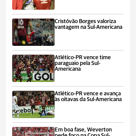
Cristóvão Borges valoriza
vantagem na Sul-Americana
Atlético-PR vence time
paraguaio pela Sul-
Americana
Atlético-PR vence e avança
às oitavas da Sul-Americana
Em boa fase, Weverton
pede foco na Copa Sul-