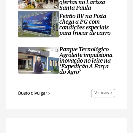
ofertas no Larissa
Santa Paula
Feirão BV na Pista
chega a PG com
condições especiais
para trocar de carro
Parque Tecnológico
Agroleite impulsiona
inovação no leite na
‘Expedição A Força
do Agro’
Quero divulgar
Ver mais