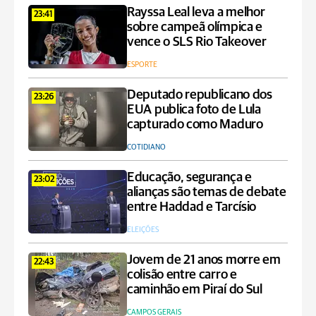
Rayssa Leal leva a melhor
23:41
sobre campeã olímpica e
vence o SLS Rio Takeover
ESPORTE
Deputado republicano dos
23:26
EUA publica foto de Lula
capturado como Maduro
COTIDIANO
Educação, segurança e
23:02
alianças são temas de debate
entre Haddad e Tarcísio
ELEIÇÕES
Jovem de 21 anos morre em
22:43
colisão entre carro e
caminhão em Piraí do Sul
CAMPOS GERAIS