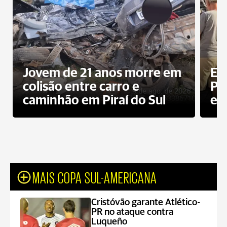
Jovem de 21 anos morre em
Ex
colisão entre carro e
Pe
caminhão em Piraí do Sul
en
MAIS COPA SUL-AMERICANA
Cristóvão garante Atlético-
PR no ataque contra
Luqueño