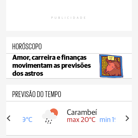
PUBLICIDADE
HORÓSCOPO
Amor, carreira e finanças
movimentam as previsões
dos astros
PREVISÃO DO TEMPO
Carambeí
in 19°C
max 20°C
min 19°C