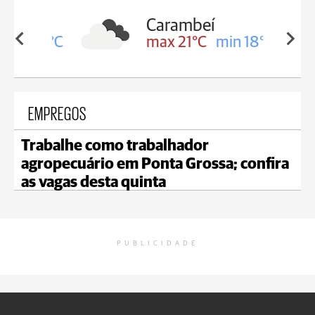
Carambeí
in 19°C
max 21°C
min 18°C
EMPREGOS
Trabalhe como trabalhador
agropecuário em Ponta Grossa; confira
as vagas desta quinta
PUBLICIDADE