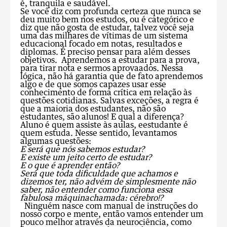
é, tranquila e saudável.
Se você diz com profunda certeza que nunca se
deu muito bem nos estudos, ou é categórico e
diz que não gosta de estudar, talvez você seja
uma das milhares de vítimas de um sistema
educacional focado em notas, resultados e
diplomas. É preciso pensar para além desses
objetivos. Aprendemos a estudar para a prova,
para tirar nota e sermos aprovaados. Nessa
lógica, não há garantia que de fato aprendemos
algo e de que somos capazes usar esse
conhecimento de forma crítica em relação às
questões cotidianas. Salvas exceções, a regra é
que a maioria dos estudantes, não são
estudantes, são alunos! E qual a diferença?
Aluno é quem assiste às aulas, eestudante é
quem estuda. Nesse sentido, levantamos
algumas questões:
E será que nós sabemos
estudar
?
E existe um jeito certo de
estudar
?
E o que é
aprender
então?
Será que toda
dificuldade
que achamos e
dizemos ter, não advém de simplesmente não
saber, não entender como funciona essa
fabulosa máquina
chamada:
cérebro
!?
Ninguém nasce com manual de instruções do
nosso corpo e mente, então vamos entender um
pouco melhor através da neurociência, como