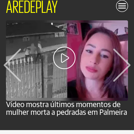
AREDEPLAY
Vídeo mostra últimos momentos de
"
mulher morta a pedradas em Palmeira
c
U