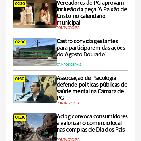
Vereadores de PG aprovam
02:30
inclusão da peça 'A Paixão de
Cristo' no calendário
municipal
PONTA GROSSA
Castro convida gestantes
02:00
para participarem das ações
do ‘Agosto Dourado’
CAMPOS GERAIS
Associação de Psicologia
01:30
defende políticas públicas de
saúde mental na Câmara de
PG
PONTA GROSSA
Acipg convoca consumidores
00:30
a valorizar o comércio local
nas compras de Dia dos Pais
PONTA GROSSA