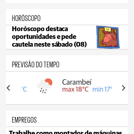
HORÓSCOPO
Horóscopo destaca
oportunidades e pede
cautela neste sábado (08)
PREVISÃO DO TEMPO
Carambeí
in 18°C
max 18°C
min 17°C
EMPREGOS
Trabalhe como montador de máquinas