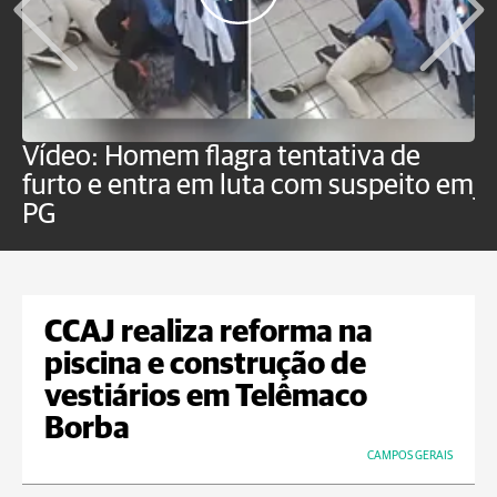
Vídeo: Homem flagra tentativa de
B
furto e entra em luta com suspeito em
j
PG
CCAJ realiza reforma na
piscina e construção de
vestiários em Telêmaco
Borba
CAMPOS GERAIS