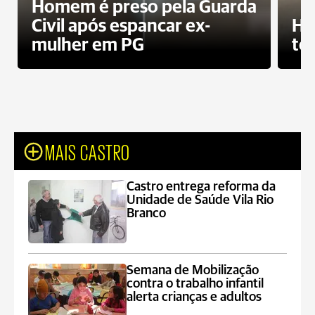
Homem é preso pela Guarda
Civil após espancar ex-
Ho
mulher em PG
te
MAIS CASTRO
Castro entrega reforma da
Unidade de Saúde Vila Rio
Branco
Semana de Mobilização
contra o trabalho infantil
alerta crianças e adultos