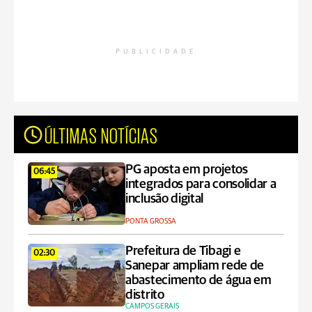
PUBLICIDADE
ÚLTIMAS NOTÍCIAS
PG aposta em projetos
06:45
integrados para consolidar a
inclusão digital
PONTA GROSSA
Prefeitura de Tibagi e
02:30
Sanepar ampliam rede de
abastecimento de água em
distrito
CAMPOS GERAIS