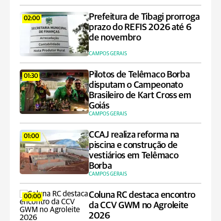
Prefeitura de Tibagi prorroga
02:00
prazo do REFIS 2026 até 6
de novembro
CAMPOS GERAIS
Pilotos de Telêmaco Borba
01:30
disputam o Campeonato
Brasileiro de Kart Cross em
Goiás
CAMPOS GERAIS
CCAJ realiza reforma na
01:00
piscina e construção de
vestiários em Telêmaco
Borba
CAMPOS GERAIS
Coluna RC destaca encontro
00:00
da CCV GWM no Agroleite
2026