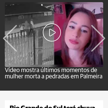
Vídeo mostra últimos momentos de
"
mulher morta a pedradas em Palmeira
c
U