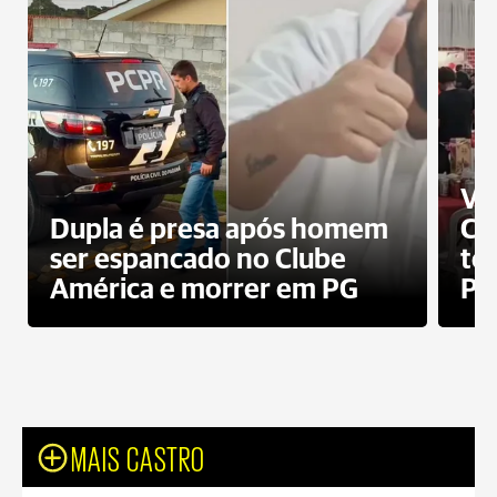
Ví
Dupla é presa após homem
Cl
ser espancado no Clube
te
América e morrer em PG
PG
MAIS CASTRO