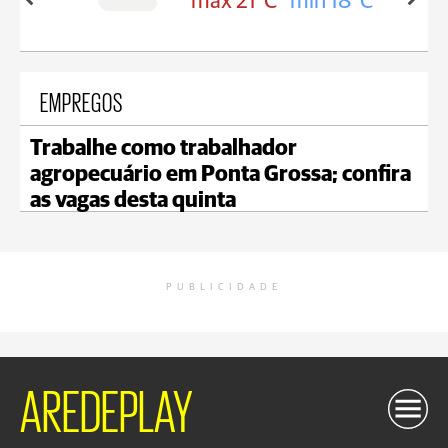
in 19°C
max 21°C
min 18°C
EMPREGOS
Trabalhe como trabalhador
agropecuário em Ponta Grossa; confira
as vagas desta quinta
PUBLICIDADE
AREDEPLAY