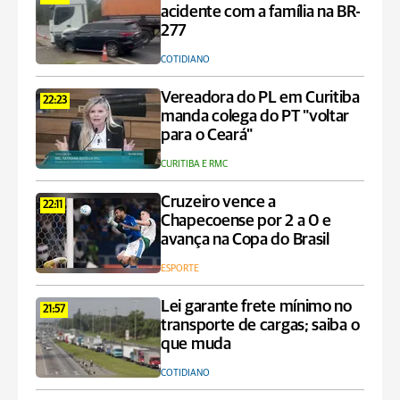
acidente com a família na BR-
277
COTIDIANO
Vereadora do PL em Curitiba
22:23
manda colega do PT "voltar
para o Ceará"
CURITIBA E RMC
Cruzeiro vence a
22:11
Chapecoense por 2 a 0 e
avança na Copa do Brasil
ESPORTE
Lei garante frete mínimo no
21:57
transporte de cargas; saiba o
que muda
COTIDIANO