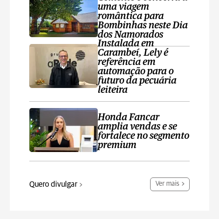
uma viagem
romântica para
Bombinhas neste Dia
dos Namorados
Instalada em
Carambeí, Lely é
referência em
automação para o
futuro da pecuária
leiteira
Honda Fancar
amplia vendas e se
fortalece no segmento
premium
Quero divulgar
Ver mais