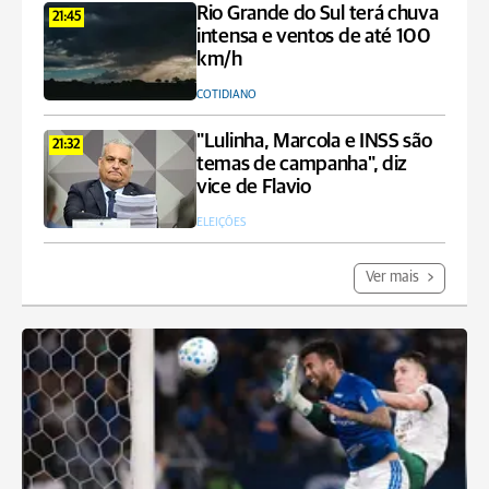
Rio Grande do Sul terá chuva
21:45
intensa e ventos de até 100
km/h
COTIDIANO
"Lulinha, Marcola e INSS são
21:32
temas de campanha", diz
vice de Flavio
ELEIÇÕES
Ver mais