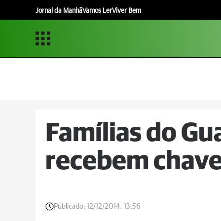
Jornal da Manhã
Vamos Ler
Viver Bem
Famílias do G
recebem chaves
Publicado:
12/12/2014, 13:56