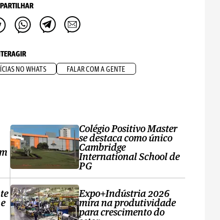
PARTILHAR
NTERAGIR
ÍCIAS NO WHATS
FALAR COM A GENTE
Colégio Positivo Master
se destaca como único
Cambridge
em
International School de
PG
te
Expo+Indústria 2026
 e
mira na produtividade
para crescimento do