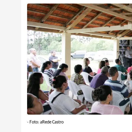
-
Foto: aRede Castro