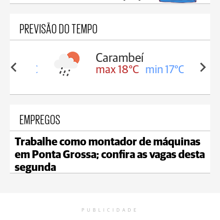
PREVISÃO DO TEMPO
Carambeí
in 18°C
max 18°C
min 17°C
EMPREGOS
Trabalhe como montador de máquinas
em Ponta Grossa; confira as vagas desta
segunda
PUBLICIDADE