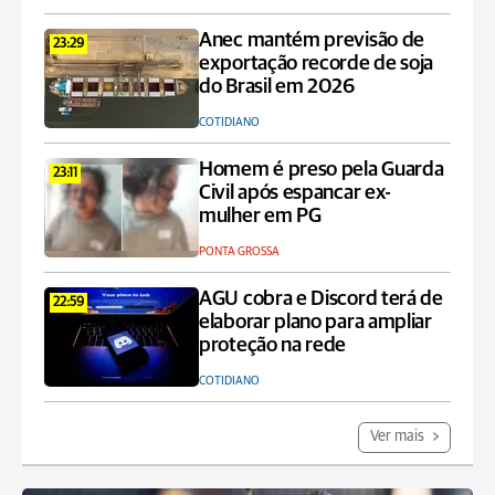
Anec mantém previsão de
23:29
exportação recorde de soja
do Brasil em 2026
COTIDIANO
Homem é preso pela Guarda
23:11
Civil após espancar ex-
mulher em PG
PONTA GROSSA
AGU cobra e Discord terá de
22:59
elaborar plano para ampliar
proteção na rede
COTIDIANO
Ver mais