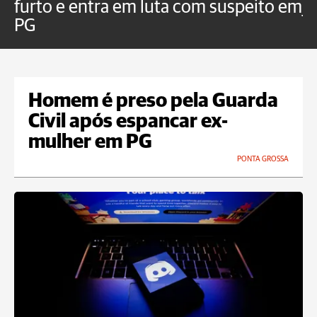
furto e entra em luta com suspeito em
j
PG
Homem é preso pela Guarda
Civil após espancar ex-
mulher em PG
PONTA GROSSA