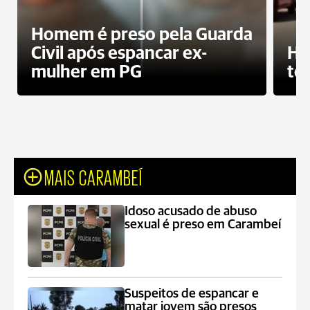
Homem é preso pela Guarda
Civil após espancar ex-
Ho
mulher em PG
te
MAIS CARAMBEÍ
Idoso acusado de abuso
sexual é preso em Carambeí
Suspeitos de espancar e
matar jovem são presos