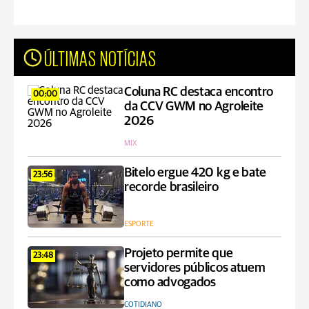
ÚLTIMAS NOTÍCIAS
Coluna RC destaca encontro
00:00
da CCV GWM no Agroleite
2026
MIX
Bitelo ergue 420 kg e bate
23:56
recorde brasileiro
ESPORTE
Projeto permite que
23:48
servidores públicos atuem
como advogados
COTIDIANO