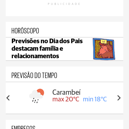
PUBLICIDADE
HORÓSCOPO
Previsões no Dia dos Pais
destacam família e
relacionamentos
PREVISÃO DO TEMPO
Carambeí
in 18°C
max 20°C
min 18°C
EMPREGOS