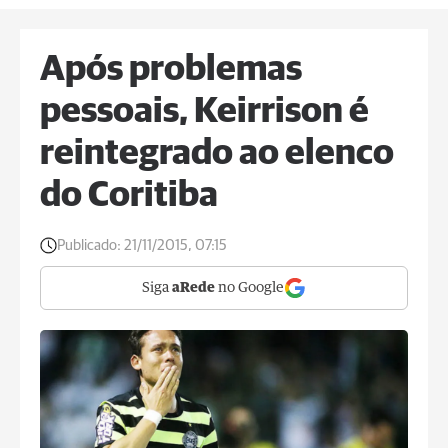
Após problemas
pessoais, Keirrison é
reintegrado ao elenco
do Coritiba
Publicado:
21/11/2015, 07:15
Siga
aRede
no Google