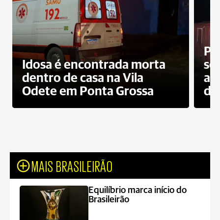
Pr
Idosa é encontrada morta
sec
dentro de casa na Vila
ap
Odete em Ponta Grossa
do
MAIS BRASILEIRÃO
Equilíbrio marca início do
Brasileirão