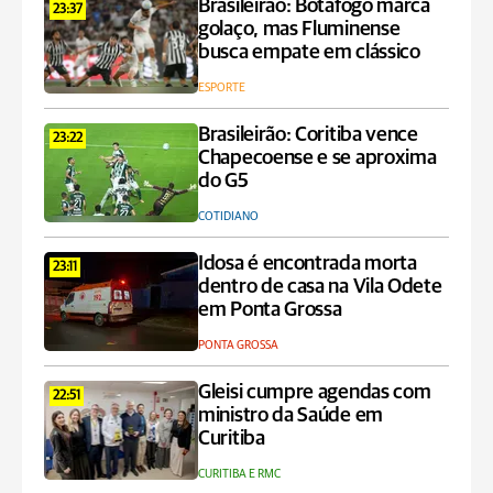
Brasileirão: Botafogo marca
23:37
golaço, mas Fluminense
busca empate em clássico
ESPORTE
Brasileirão: Coritiba vence
23:22
Chapecoense e se aproxima
do G5
COTIDIANO
Idosa é encontrada morta
23:11
dentro de casa na Vila Odete
em Ponta Grossa
PONTA GROSSA
Gleisi cumpre agendas com
22:51
ministro da Saúde em
Curitiba
CURITIBA E RMC