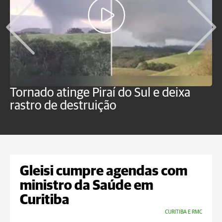
Tornado atinge Piraí do Sul e deixa
H
rastro de destruição
C
m
Gleisi cumpre agendas com
ministro da Saúde em
Curitiba
CURITIBA E RMC