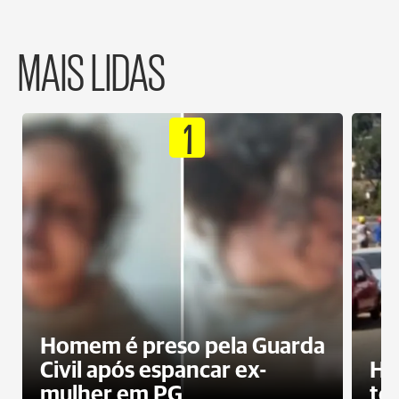
MAIS LIDAS
1
Homem é preso pela Guarda
Civil após espancar ex-
Ho
mulher em PG
te