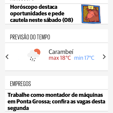
Horóscopo destaca
oportunidades e pede
cautela neste sábado (08)
PREVISÃO DO TEMPO
Carambeí
in 18°C
max 18°C
min 17°C
EMPREGOS
Trabalhe como montador de máquinas
em Ponta Grossa; confira as vagas desta
segunda