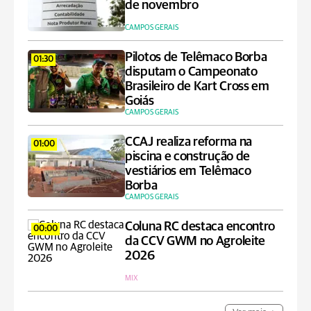
de novembro
CAMPOS GERAIS
Pilotos de Telêmaco Borba
01:30
disputam o Campeonato
Brasileiro de Kart Cross em
Goiás
CAMPOS GERAIS
CCAJ realiza reforma na
01:00
piscina e construção de
vestiários em Telêmaco
Borba
CAMPOS GERAIS
Coluna RC destaca encontro
00:00
da CCV GWM no Agroleite
2026
MIX