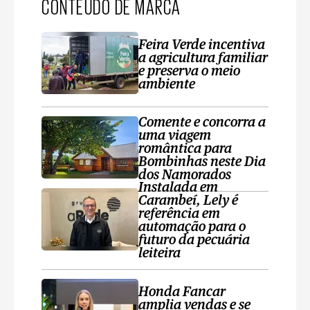
CONTEÚDO DE MARCA
Feira Verde incentiva
a agricultura familiar
e preserva o meio
ambiente
Comente e concorra a
uma viagem
romântica para
Bombinhas neste Dia
dos Namorados
Instalada em
Carambeí, Lely é
referência em
automação para o
futuro da pecuária
leiteira
Honda Fancar
amplia vendas e se