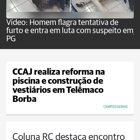
Vídeo: Homem flagra tentativa de
B
furto e entra em luta com suspeito em
j
PG
CCAJ realiza reforma na
piscina e construção de
vestiários em Telêmaco
Borba
CAMPOS GERAIS
Coluna RC destaca encontro