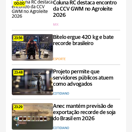
Coluna RC destaca encontro
00:00
da CCV GWM no Agroleite
2026
MIX
Bitelo ergue 420 kg e bate
23:56
recorde brasileiro
ESPORTE
Projeto permite que
23:48
servidores públicos atuem
como advogados
COTIDIANO
Anec mantém previsão de
23:29
exportação recorde de soja
do Brasil em 2026
COTIDIANO