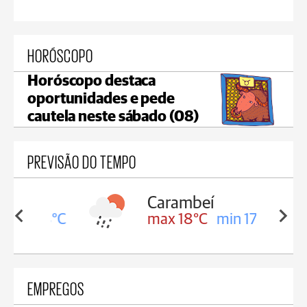
HORÓSCOPO
Horóscopo destaca
oportunidades e pede
cautela neste sábado (08)
PREVISÃO DO TEMPO
Carambeí
in 18°C
max 18°C
min 17°C
EMPREGOS