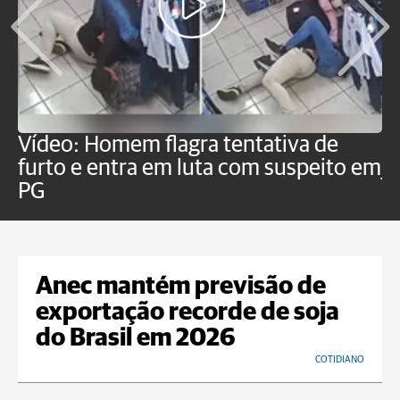
Vídeo: Homem flagra tentativa de
B
furto e entra em luta com suspeito em
j
PG
Anec mantém previsão de
exportação recorde de soja
do Brasil em 2026
COTIDIANO