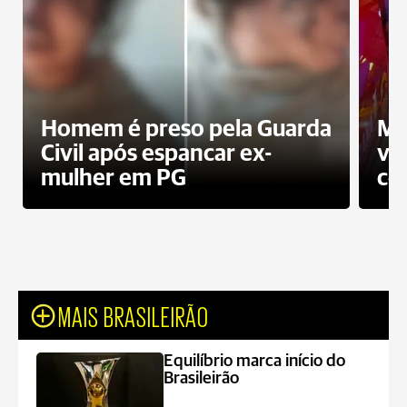
Homem é preso pela Guarda
Mo
Civil após espancar ex-
vo
mulher em PG
co
MAIS BRASILEIRÃO
Equilíbrio marca início do
Brasileirão