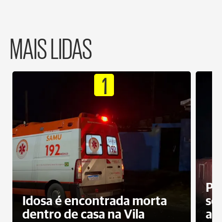
MAIS LIDAS
1
Pr
Idosa é encontrada morta
sec
dentro de casa na Vila
ap