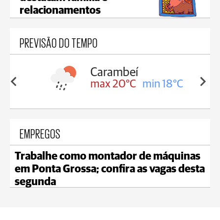
relacionamentos
PREVISÃO DO TEMPO
Carambeí
in 18°C
max 20°C
min 18°C
EMPREGOS
Trabalhe como montador de máquinas
em Ponta Grossa; confira as vagas desta
segunda