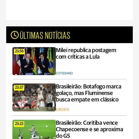
ÚLTIMAS NOTÍCIAS
Milei republica postagem
23:56
com críticas a Lula
COTIDIANO
Brasileirão: Botafogo marca
23:37
golaço, mas Fluminense
busca empate em clássico
ESPORTE
Brasileirão: Coritiba vence
23:22
Chapecoense e se aproxima
do G5