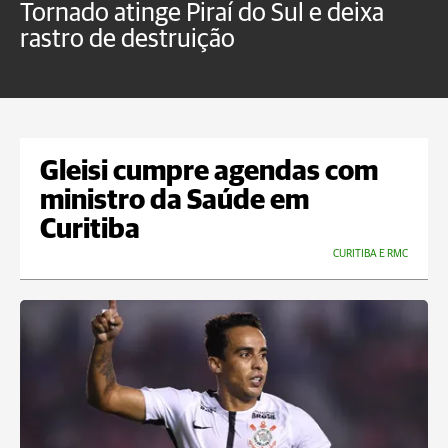
Tornado atinge Piraí do Sul e deixa
H
rastro de destruição
C
m
Gleisi cumpre agendas com
ministro da Saúde em
Curitiba
CURITIBA E RMC