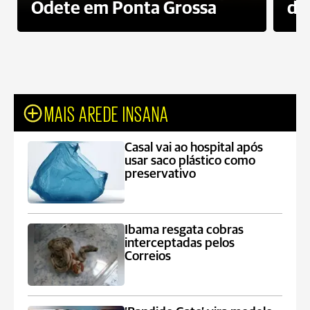
Odete em Ponta Grossa
do
MAIS AREDE INSANA
Casal vai ao hospital após
usar saco plástico como
preservativo
Ibama resgata cobras
interceptadas pelos
Correios