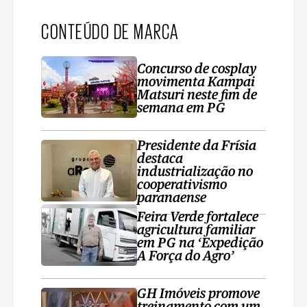
CONTEÚDO DE MARCA
Concurso de cosplay
movimenta Kampai
Matsuri neste fim de
semana em PG
Presidente da Frísia
destaca
industrialização no
cooperativismo
paranaense
Feira Verde fortalece
agricultura familiar
em PG na ‘Expedição
A Força do Agro’
GH Imóveis promove