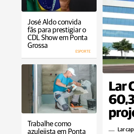
José Aldo convida
fãs para prestigiar o
CDL Show em Ponta
Grossa
ESPORTE
Lar 
60,3
proj
Trabalhe como
Lar cap
azulejista em Ponta