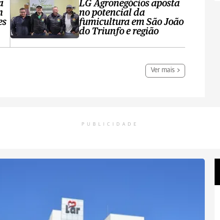
a
LG Agronegócios aposta
m
no potencial da
es
fumicultura em São João
do Triunfo e região
Ver mais
PUBLICIDADE