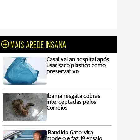
MAIS AREDE INSANA
Casal vai ao hospital após
usar saco plástico como
preservativo
Ibama resgata cobras
interceptadas pelos
Correios
‘Bandido Gato’ vira
modelo e faz 1º ensaio