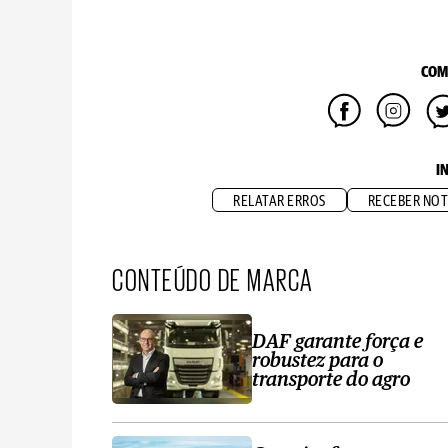
COM
I
RELATAR ERROS
RECEBER NOT
CONTEÚDO DE MARCA
DAF garante força e
robustez para o
transporte do agro