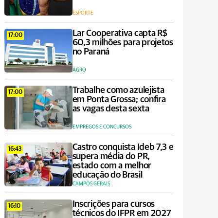
ESPORTE
Lar Cooperativa capta R$
17:00
60,3 milhões para projetos
no Paraná
AGRO
Trabalhe como azulejista
17:00
em Ponta Grossa; confira
as vagas desta sexta
EMPREGOS E CONCURSOS
Castro conquista Ideb 7,3 e
16:43
supera média do PR,
estado com a melhor
educação do Brasil
CAMPOS GERAIS
Inscrições para cursos
16:10
técnicos do IFPR em 2027