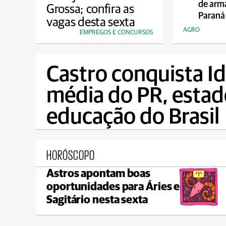
de arm
Grossa; confira as
Paraná
vagas desta sexta
AGRO
EMPREGOS E CONCURSOS
Castro conquista Id
média do PR, esta
educação do Brasil
HORÓSCOPO
Astros apontam boas
Ponta Grossa
oportunidades para Áries e
max 21°C
min 18°C
Sagitário nesta sexta