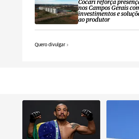
Cocari reforça presenç
nos Campos Gerais co
investimentos e soluçõ
ao produtor
Quero divulgar