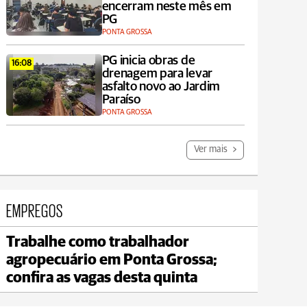
encerram neste mês em
PG
PONTA GROSSA
PG inicia obras de
16:08
drenagem para levar
asfalto novo ao Jardim
Paraíso
PONTA GROSSA
Ver mais
EMPREGOS
Trabalhe como trabalhador
Carambeí
Jagu
agropecuário em Ponta Grossa;
max 21°C
min 18°C
max 
confira as vagas desta quinta