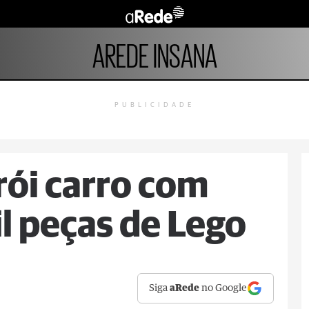
AREDE INSANA
PUBLICIDADE
rói carro com
l peças de Lego
Siga
aRede
no Google