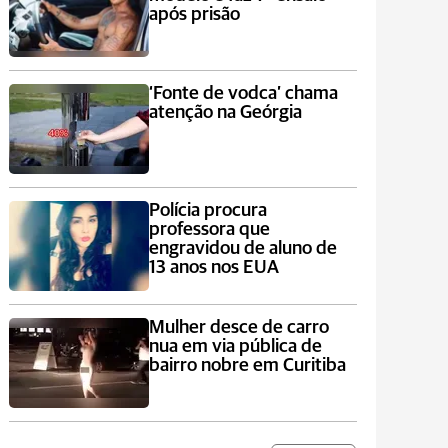
após prisão
‘Fonte de vodca’ chama
atenção na Geórgia
Polícia procura
professora que
engravidou de aluno de
13 anos nos EUA
Mulher desce de carro
nua em via pública de
bairro nobre em Curitiba