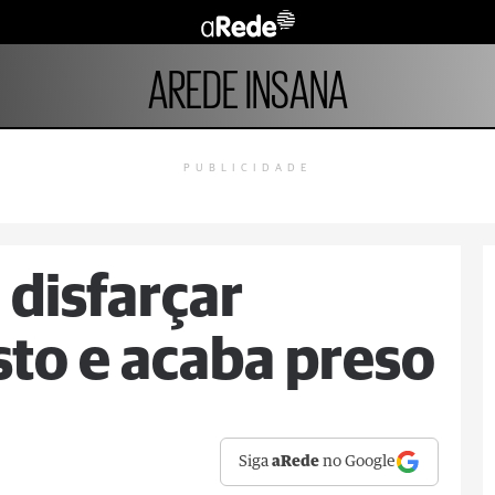
AREDE INSANA
PUBLICIDADE
 disfarçar
sto e acaba preso
Siga
aRede
no Google