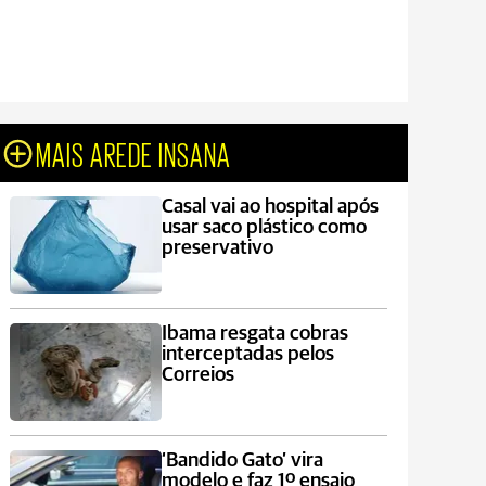
MAIS AREDE INSANA
Casal vai ao hospital após
usar saco plástico como
preservativo
Ibama resgata cobras
interceptadas pelos
Correios
‘Bandido Gato’ vira
modelo e faz 1º ensaio