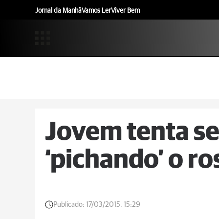
Jornal da Manhã
Vamos Ler
Viver Bem
Jovem tenta se
‘pichando’ o ro
Publicado:
17/03/2015, 15:29