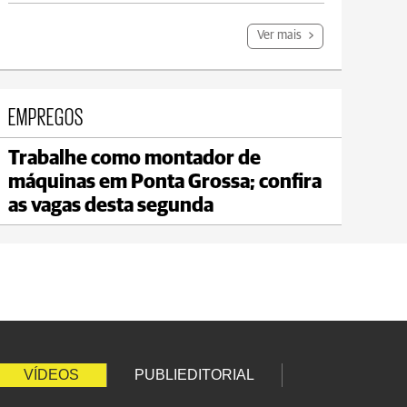
Ver mais
EMPREGOS
Trabalhe como montador de
Carambeí
máquinas em Ponta Grossa; confira
max 18°C
min 17°C
as vagas desta segunda
VÍDEOS
PUBLIEDITORIAL