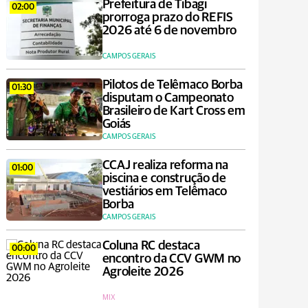
Prefeitura de Tibagi
02:00
prorroga prazo do REFIS
2026 até 6 de novembro
CAMPOS GERAIS
Pilotos de Telêmaco Borba
01:30
disputam o Campeonato
Brasileiro de Kart Cross em
Goiás
CAMPOS GERAIS
CCAJ realiza reforma na
01:00
piscina e construção de
vestiários em Telêmaco
Borba
CAMPOS GERAIS
Coluna RC destaca
00:00
encontro da CCV GWM no
Agroleite 2026
MIX