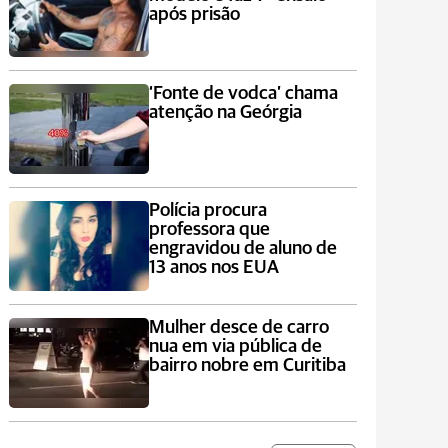
após prisão
‘Fonte de vodca’ chama
atenção na Geórgia
Polícia procura
professora que
engravidou de aluno de
13 anos nos EUA
Mulher desce de carro
nua em via pública de
bairro nobre em Curitiba