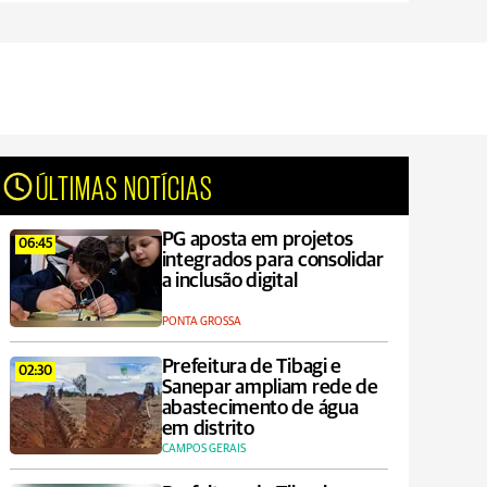
ÚLTIMAS NOTÍCIAS
PG aposta em projetos
06:45
integrados para consolidar
a inclusão digital
PONTA GROSSA
Prefeitura de Tibagi e
02:30
Sanepar ampliam rede de
abastecimento de água
em distrito
CAMPOS GERAIS