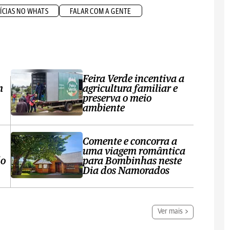
ÍCIAS NO WHATS
FALAR COM A GENTE
Feira Verde incentiva a
m
agricultura familiar e
preserva o meio
ambiente
Comente e concorra a
uma viagem romântica
do
para Bombinhas neste
Dia dos Namorados
Ver mais