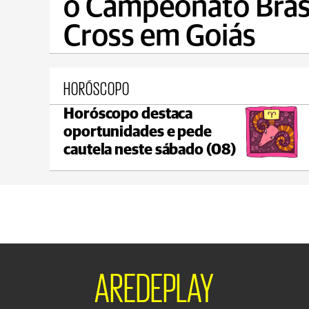
o Campeonato Brasi
Cross em Goiás
HORÓSCOPO
Horóscopo destaca
Ponta Grossa
oportunidades e pede
max 17°C
min 17°C
cautela neste sábado (08)
AREDEPLAY