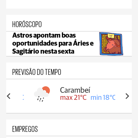
HORÓSCOPO
Astros apontam boas
oportunidades para Áries e
Sagitário nesta sexta
PREVISÃO DO TEMPO
Carambeí
in 18°C
max 21°C
min 18°C
EMPREGOS