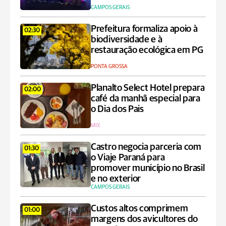
CAMPOS GERAIS
Prefeitura formaliza apoio à
02:30
biodiversidade e à
restauração ecológica em PG
PONTA GROSSA
Planalto Select Hotel prepara
02:00
café da manhã especial para
o Dia dos Pais
MIX
Castro negocia parceria com
01:30
o Viaje Paraná para
promover município no Brasil
e no exterior
CAMPOS GERAIS
Custos altos comprimem
01:00
margens dos avicultores do