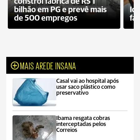
constrói fábrica de RS 1
bilhão em PG e prevê mais
Id
de 500 empregos
fa
MAIS AREDE INSANA
Casal vai ao hospital após
usar saco plástico como
preservativo
Ibama resgata cobras
interceptadas pelos
Correios