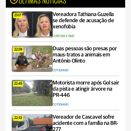
Vereadora Tathiana Guzella
23:17
se defende de acusação de
xenofobia
CURITIBA E RMC
Duas pessoas são presas por
22:59
maus-tratos a animais em
Antônio Olinto
COTIDIANO
Motorista morre após Gol sair
22:45
da pista e atingir árvore na
PR-446
COTIDIANO
Vereador de Cascavel sofre
22:33
acidente com a família na BR-
277