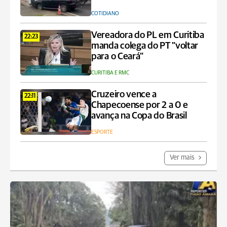
COTIDIANO
Vereadora do PL em Curitiba
22:23
manda colega do PT "voltar
para o Ceará"
CURITIBA E RMC
Cruzeiro vence a
22:11
Chapecoense por 2 a 0 e
avança na Copa do Brasil
ESPORTE
Ver mais