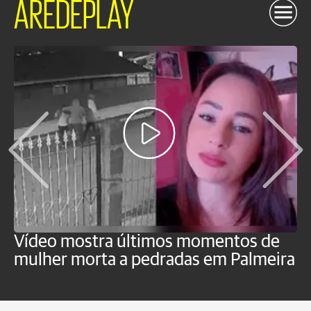
AREDEPLAY
Vídeo mostra últimos momentos de
"
mulher morta a pedradas em Palmeira
c
U