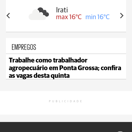
Irati
min 17°C
max 16°C
min 16°C
EMPREGOS
Trabalhe como trabalhador
agropecuário em Ponta Grossa; confira
as vagas desta quinta
PUBLICIDADE