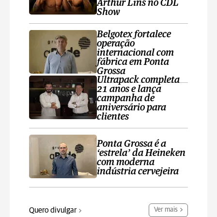
Arthur Lins no CDL
Show
Belgotex fortalece
operação
internacional com
fábrica em Ponta
Grossa
Ultrapack completa
21 anos e lança
campanha de
aniversário para
clientes
Ponta Grossa é a
‘estrela’ da Heineken
com moderna
indústria cervejeira
Quero divulgar
Ver mais