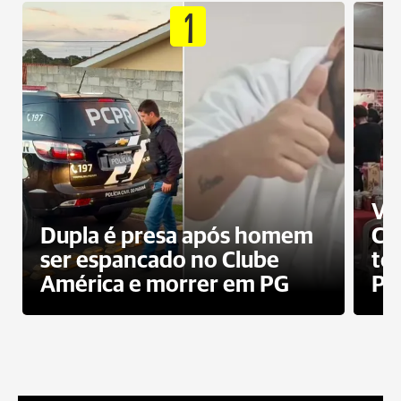
1
Ví
Dupla é presa após homem
Cl
ser espancado no Clube
te
América e morrer em PG
PG