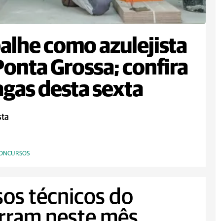
alhe como azulejista
onta Grossa; confira
agas desta sexta
sta
CONCURSOS
sos técnicos do
rram neste mês