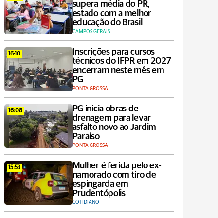
supera média do PR,
estado com a melhor
educação do Brasil
CAMPOS GERAIS
Inscrições para cursos
16:10
técnicos do IFPR em 2027
encerram neste mês em
PG
PONTA GROSSA
PG inicia obras de
16:08
drenagem para levar
asfalto novo ao Jardim
Paraíso
PONTA GROSSA
Mulher é ferida pelo ex-
15:53
namorado com tiro de
espingarda em
Prudentópolis
COTIDIANO