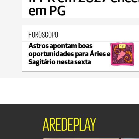
em PG
HORÓSCOPO
Astros apontam boas
Ponta Grossa
oportunidades para Áries e
max 21°C
min 18°C
Sagitário nesta sexta
AREDEPLAY