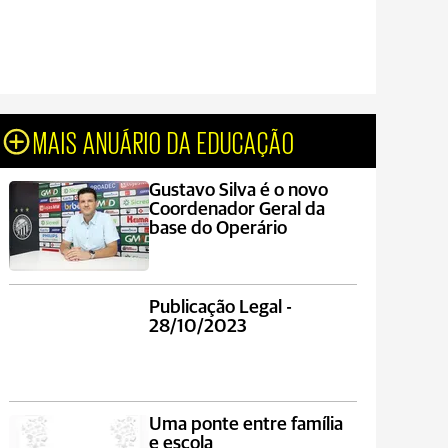
MAIS ANUÁRIO DA EDUCAÇÃO
Gustavo Silva é o novo
Coordenador Geral da
base do Operário
Publicação Legal -
28/10/2023
Uma ponte entre família
e escola