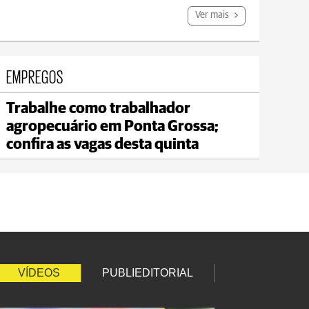
Ver mais
EMPREGOS
Trabalhe como trabalhador
Carambeí
agropecuário em Ponta Grossa;
max 21°C
min 18°C
confira as vagas desta quinta
VÍDEOS
PUBLIEDITORIAL