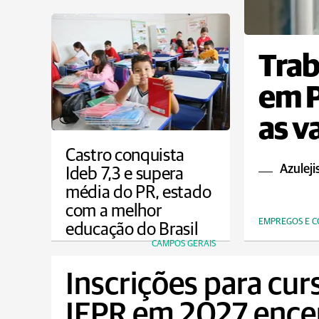
Trab
em P
as v
Castro conquista
Azuleji
Ideb 7,3 e supera
média do PR, estado
com a melhor
EMPREGOS E 
educação do Brasil
CAMPOS GERAIS
Inscrições para cur
IFPR em 2027 ence