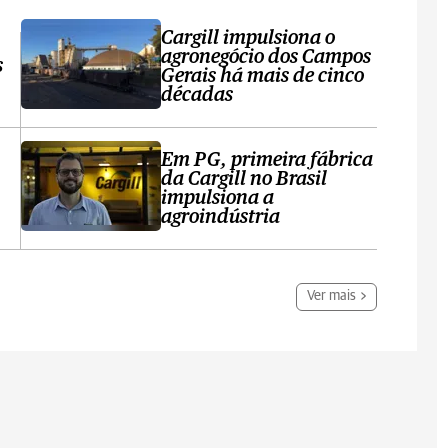
Cargill impulsiona o
agronegócio dos Campos
s
Gerais há mais de cinco
décadas
Em PG, primeira fábrica
da Cargill no Brasil
impulsiona a
agroindústria
Ver mais