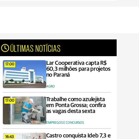
ÚLTIMAS NOTÍCIAS
Lar Cooperativa capta R$
17:00
60,3 milhões para projetos
no Paraná
AGRO
Trabalhe como azulejista
17:00
em Ponta Grossa; confira
as vagas desta sexta
EMPREGOS E CONCURSOS
Castro conquista Ideb 7,3 e
16:43