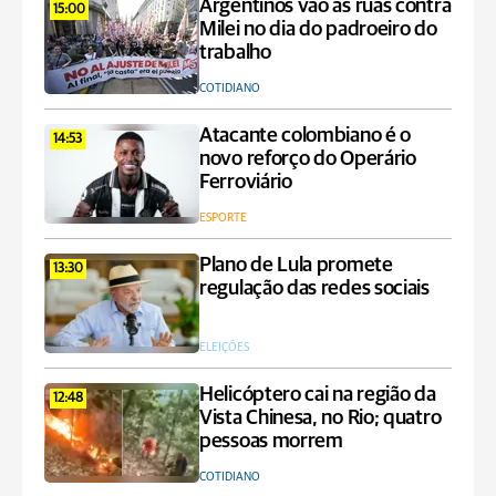
Argentinos vão às ruas contra
15:00
Milei no dia do padroeiro do
trabalho
COTIDIANO
Atacante colombiano é o
14:53
novo reforço do Operário
Ferroviário
ESPORTE
Plano de Lula promete
13:30
regulação das redes sociais
ELEIÇÕES
Helicóptero cai na região da
12:48
Vista Chinesa, no Rio; quatro
pessoas morrem
COTIDIANO