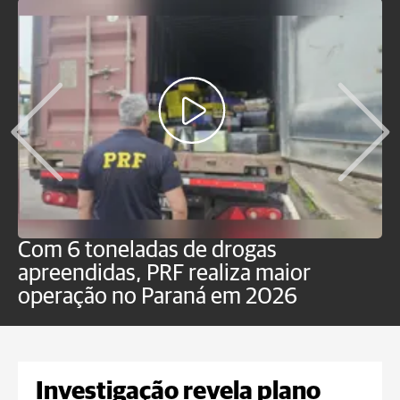
Com 6 toneladas de drogas
F
apreendidas, PRF realiza maior
p
operação no Paraná em 2026
Investigação revela plano