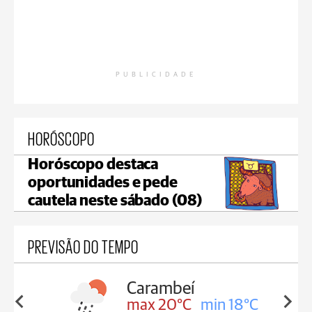
PUBLICIDADE
HORÓSCOPO
Horóscopo destaca
oportunidades e pede
cautela neste sábado (08)
PREVISÃO DO TEMPO
Carambeí
in 18°C
max 20°C
min 18°C