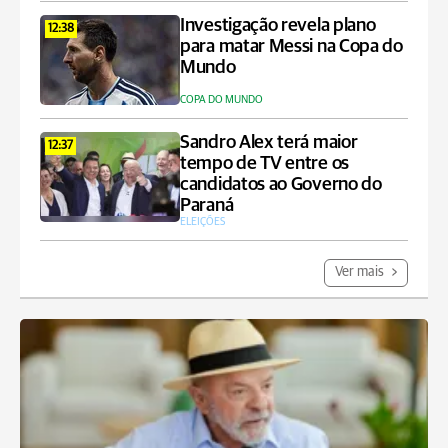
Investigação revela plano
12:38
para matar Messi na Copa do
Mundo
COPA DO MUNDO
Sandro Alex terá maior
12:37
tempo de TV entre os
candidatos ao Governo do
Paraná
ELEIÇÕES
Ver mais