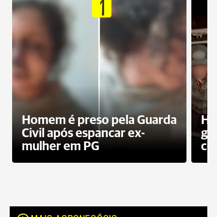
1
Homem é preso pela Guarda
Ho
Civil após espancar ex-
gr
mulher em PG
co