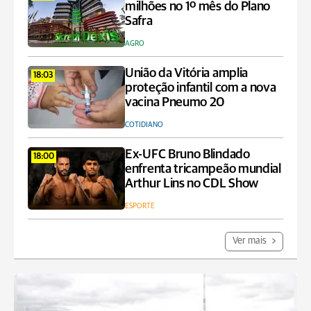
milhões no 1º mês do Plano
Safra
AGRO
União da Vitória amplia
18:03
proteção infantil com a nova
vacina Pneumo 20
COTIDIANO
Ex-UFC Bruno Blindado
18:00
enfrenta tricampeão mundial
Arthur Lins no CDL Show
ESPORTE
Ver mais