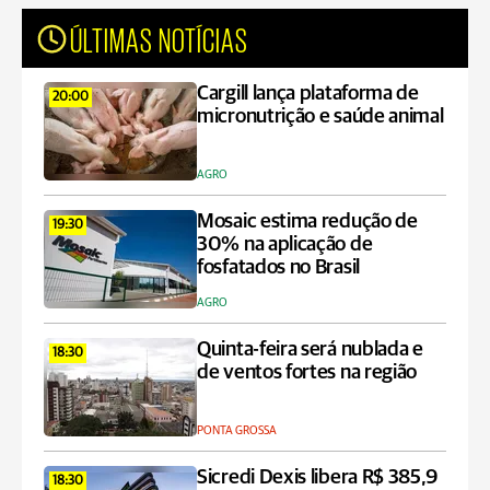
ÚLTIMAS NOTÍCIAS
Cargill lança plataforma de
20:00
micronutrição e saúde animal
AGRO
Mosaic estima redução de
19:30
30% na aplicação de
fosfatados no Brasil
AGRO
Quinta-feira será nublada e
18:30
de ventos fortes na região
PONTA GROSSA
Sicredi Dexis libera R$ 385,9
18:30