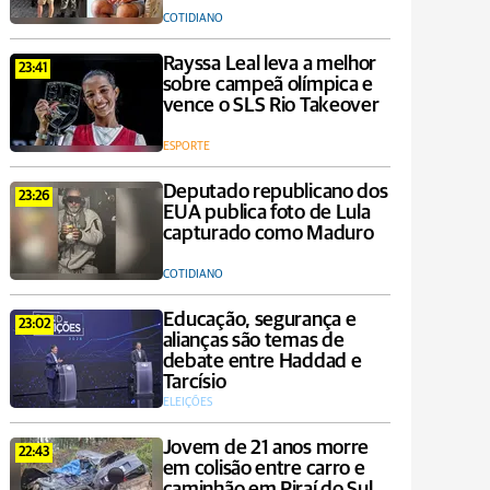
COTIDIANO
Rayssa Leal leva a melhor
23:41
sobre campeã olímpica e
vence o SLS Rio Takeover
ESPORTE
Deputado republicano dos
23:26
EUA publica foto de Lula
capturado como Maduro
COTIDIANO
Educação, segurança e
23:02
alianças são temas de
debate entre Haddad e
Tarcísio
ELEIÇÕES
Jovem de 21 anos morre
22:43
em colisão entre carro e
caminhão em Piraí do Sul