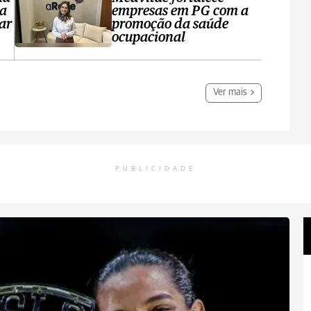
ta
empresas em PG com a
ar
promoção da saúde
ocupacional
Ver mais
PUBLICIDADE