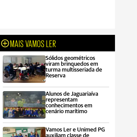
MAIS VAMOS LER
Sólidos geométricos
viram brinquedos em
turma multisseriada de
Reserva
Alunos de Jaguariaíva
representam
conhecimentos em
cenário marítimo
Vamos Ler e Unimed PG
auxiliam classe de