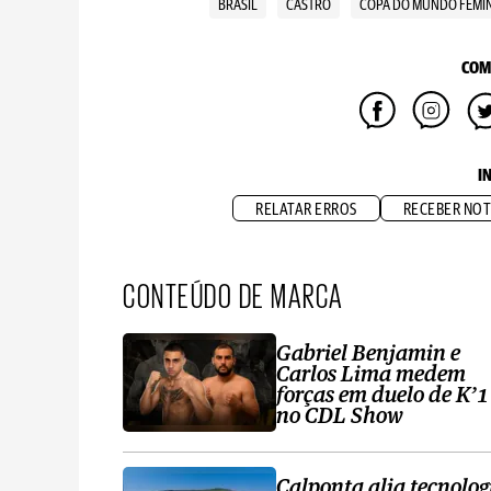
BRASIL
CASTRO
COPA DO MUNDO FEMI
COM
I
RELATAR ERROS
RECEBER NOT
CONTEÚDO DE MARCA
Gabriel Benjamin e
Carlos Lima medem
forças em duelo de K’1
no CDL Show
Calponta alia tecnolog