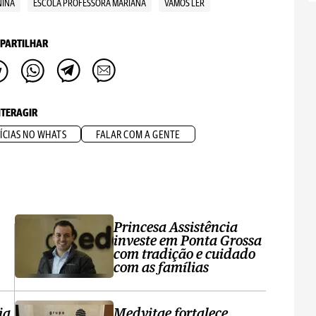
NINA
ESCOLA PROFESSORA MARIANA
VAMOS LER
PARTILHAR
NTERAGIR
ÍCIAS NO WHATS
FALAR COM A GENTE
Princesa Assistência
investe em Ponta Grossa
com tradição e cuidado
com as famílias
ia
Medvitae fortalece