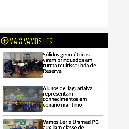
MAIS VAMOS LER
Sólidos geométricos
viram brinquedos em
turma multisseriada de
Reserva
Alunos de Jaguariaíva
representam
conhecimentos em
cenário marítimo
Vamos Ler e Unimed PG
auxiliam classe de