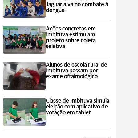
Jaguariaíva no combate à
dengue
Ações concretas em
Imbituva estimulam
projeto sobre coleta
seletiva
Alunos de escola rural de
Imbituva passam por
exame oftalmológico
Classe de Imbituva simula
eleição com aplicativo de
votação em tablet