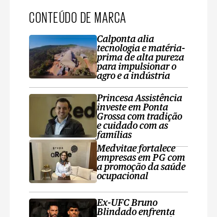
CONTEÚDO DE MARCA
Calponta alia
tecnologia e matéria-
prima de alta pureza
para impulsionar o
agro e a indústria
Princesa Assistência
investe em Ponta
Grossa com tradição
e cuidado com as
famílias
Medvitae fortalece
empresas em PG com
a promoção da saúde
ocupacional
Ex-UFC Bruno
Blindado enfrenta