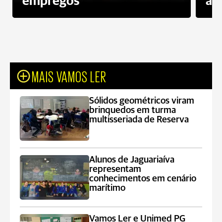
empregos
ac
MAIS VAMOS LER
Sólidos geométricos viram
brinquedos em turma
multisseriada de Reserva
Alunos de Jaguariaíva
representam
conhecimentos em cenário
marítimo
Vamos Ler e Unimed PG