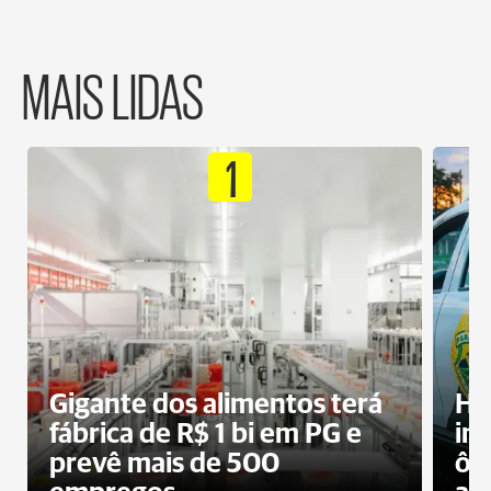
MAIS LIDAS
1
Gigante dos alimentos terá
Ho
fábrica de R$ 1 bi em PG e
im
prevê mais de 500
ôn