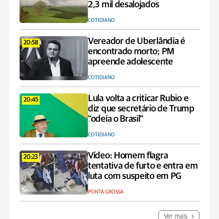
2,3 mil desalojados
COTIDIANO
Vereador de Uberlândia é
20:58
encontrado morto; PM
apreende adolescente
COTIDIANO
Lula volta a criticar Rubio e
20:45
diz que secretário de Trump
"odeia o Brasil"
COTIDIANO
Vídeo: Homem flagra
20:23
tentativa de furto e entra em
luta com suspeito em PG
PONTA GROSSA
Ver mais