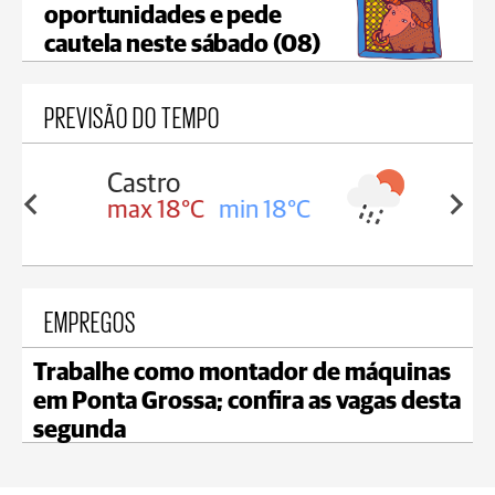
oportunidades e pede
cautela neste sábado (08)
PREVISÃO DO TEMPO
Carambeí
in 18°C
max 18°C
min 17°C
EMPREGOS
Trabalhe como montador de máquinas
em Ponta Grossa; confira as vagas desta
segunda