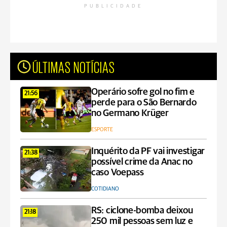
PUBLICIDADE
ÚLTIMAS NOTÍCIAS
Operário sofre gol no fim e
21:56
perde para o São Bernardo
no Germano Krüger
ESPORTE
Inquérito da PF vai investigar
21:38
possível crime da Anac no
caso Voepass
COTIDIANO
RS: ciclone-bomba deixou
21:18
250 mil pessoas sem luz e