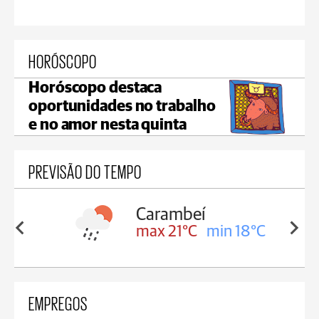
HORÓSCOPO
Horóscopo destaca
oportunidades no trabalho
e no amor nesta quinta
PREVISÃO DO TEMPO
Carambeí
in 18°C
max 21°C
min 18°C
EMPREGOS