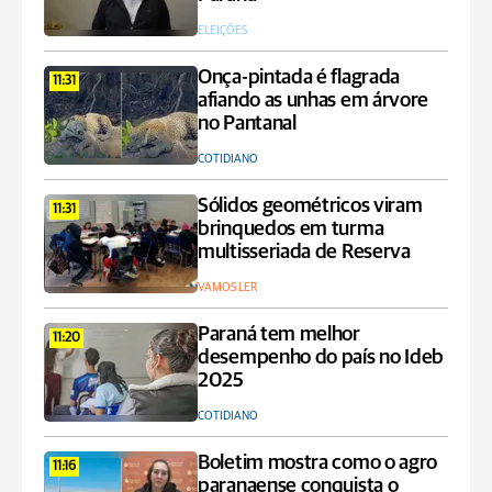
ELEIÇÕES
Onça-pintada é flagrada
11:31
afiando as unhas em árvore
no Pantanal
COTIDIANO
Sólidos geométricos viram
11:31
brinquedos em turma
multisseriada de Reserva
VAMOS LER
Paraná tem melhor
11:20
desempenho do país no Ideb
2025
COTIDIANO
Boletim mostra como o agro
11:16
paranaense conquista o