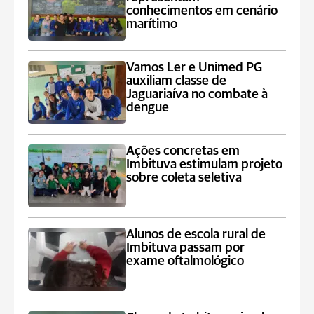
conhecimentos em cenário
marítimo
Vamos Ler e Unimed PG
auxiliam classe de
Jaguariaíva no combate à
dengue
Ações concretas em
Imbituva estimulam projeto
sobre coleta seletiva
Alunos de escola rural de
Imbituva passam por
exame oftalmológico