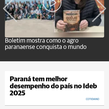
Boletim mostra como o agro
B
paranaense conquista o mundo
B
Paraná tem melhor
desempenho do país no Ideb
2025
COTIDIANO