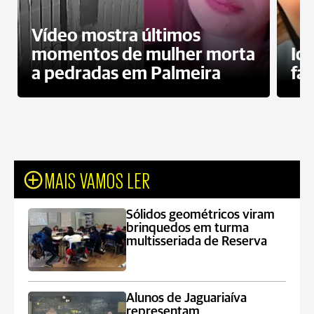
Vídeo mostra últimos
momentos de mulher morta
Id
a pedradas em Palmeira
fa
MAIS VAMOS LER
Sólidos geométricos viram
brinquedos em turma
multisseriada de Reserva
Alunos de Jaguariaíva
representam