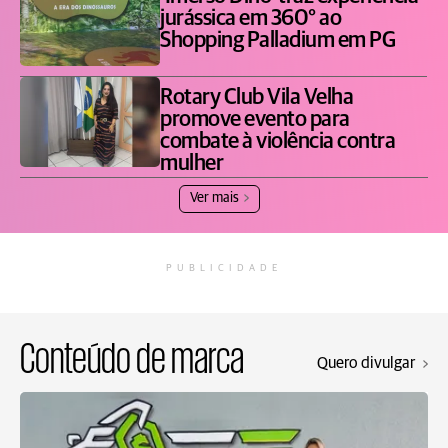
jurássica em 360° ao
Shopping Palladium em PG
Rotary Club Vila Velha
promove evento para
combate à violência contra
mulher
Ver mais
PUBLICIDADE
Conteúdo de marca
Quero divulgar