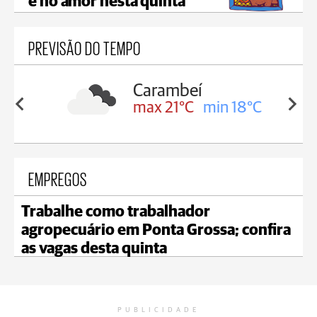
e no amor nesta quinta
PREVISÃO DO TEMPO
Jaguariaíva
in 18°C
max 21°C
min 20°C
EMPREGOS
Trabalhe como trabalhador
agropecuário em Ponta Grossa; confira
as vagas desta quinta
PUBLICIDADE