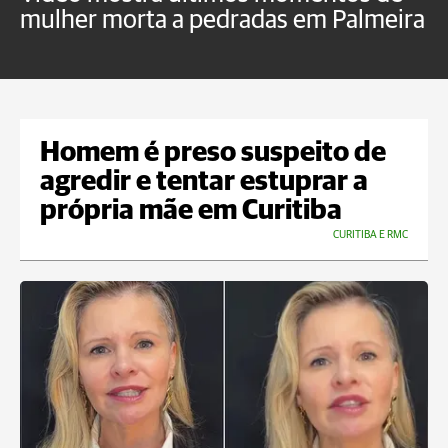
mulher morta a pedradas em Palmeira
c
U
Homem é preso suspeito de
agredir e tentar estuprar a
própria mãe em Curitiba
CURITIBA E RMC