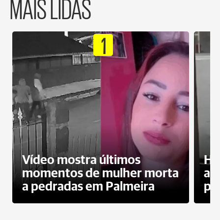
MAIS LIDAS
1
Vídeo mostra últimos
Ho
momentos de mulher morta
ag
a pedradas em Palmeira
pr