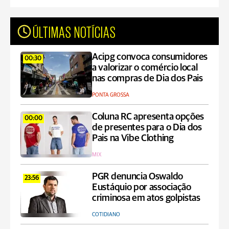
ÚLTIMAS NOTÍCIAS
Acipg convoca consumidores
00:30
a valorizar o comércio local
nas compras de Dia dos Pais
PONTA GROSSA
Coluna RC apresenta opções
00:00
de presentes para o Dia dos
Pais na Vibe Clothing
MIX
PGR denuncia Oswaldo
23:56
Eustáquio por associação
criminosa em atos golpistas
COTIDIANO