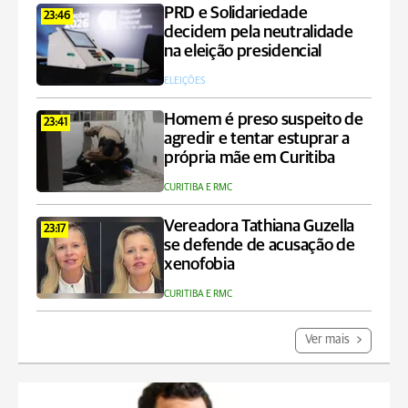
PRD e Solidariedade
23:46
decidem pela neutralidade
na eleição presidencial
ELEIÇÕES
Homem é preso suspeito de
23:41
agredir e tentar estuprar a
própria mãe em Curitiba
CURITIBA E RMC
Vereadora Tathiana Guzella
23:17
se defende de acusação de
xenofobia
CURITIBA E RMC
Ver mais