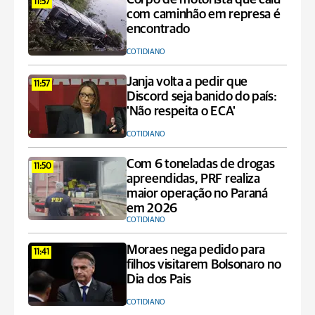
11:57
com caminhão em represa é
encontrado
COTIDIANO
Janja volta a pedir que
11:57
Discord seja banido do país:
'Não respeita o ECA'
COTIDIANO
Com 6 toneladas de drogas
11:50
apreendidas, PRF realiza
maior operação no Paraná
em 2026
COTIDIANO
Moraes nega pedido para
11:41
filhos visitarem Bolsonaro no
Dia dos Pais
COTIDIANO