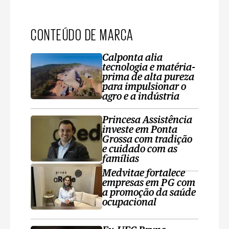
CONTEÚDO DE MARCA
Calponta alia
tecnologia e matéria-
prima de alta pureza
para impulsionar o
agro e a indústria
Princesa Assistência
investe em Ponta
Grossa com tradição
e cuidado com as
famílias
Medvitae fortalece
empresas em PG com
a promoção da saúde
ocupacional