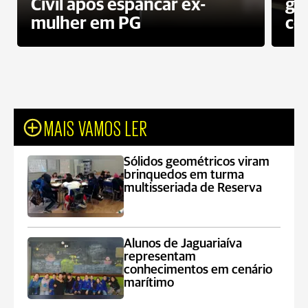
Civil após espancar ex-
gr
mulher em PG
co
MAIS VAMOS LER
Sólidos geométricos viram
brinquedos em turma
multisseriada de Reserva
Alunos de Jaguariaíva
representam
conhecimentos em cenário
marítimo