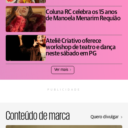
Coluna RC celebra os 15 anos
de Manoela Menarim Requião
Ateliê Criativo oferece
workshop de teatro e dança
neste sábado em PG
Ver mais
PUBLICIDADE
Conteúdo de marca
Quero divulgar