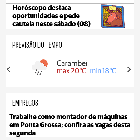
Horóscopo destaca
oportunidades e pede
cautela neste sábado (08)
PREVISÃO DO TEMPO
Carambeí
in 18°C
max 20°C
min 18°C
EMPREGOS
Trabalhe como montador de máquinas
em Ponta Grossa; confira as vagas desta
segunda