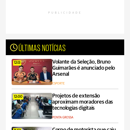
PUBLICIDADE
ÚLTIMAS NOTÍCIAS
Volante da Seleção, Bruno
12:13
Guimarães é anunciado pelo
Arsenal
ESPORTE
Projetos de extensão
12:00
aproximam moradores das
tecnologias digitais
PONTA GROSSA
Corpo de motorista que caiu