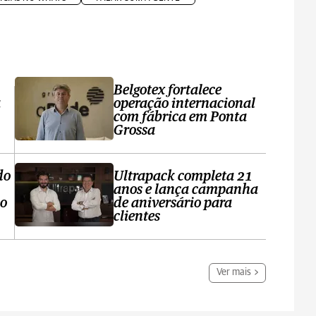
Belgotex fortalece
a
operação internacional
com fábrica em Ponta
Grossa
do
Ultrapack completa 21
anos e lança campanha
no
de aniversário para
clientes
Ver mais