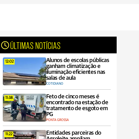
ÚLTIMAS NOTÍCIAS
Alunos de escolas públicas
12:02
ganham climatização e
iluminação eficientes nas
salas de aula
COTIDIANO
Feto de cinco meses é
11:38
encontrado na estação de
tratamento de esgoto em
PG
PONTA GROSSA
Entidades parceiras do
11:22
Agroleite ampliam