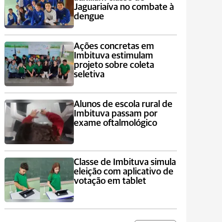
Jaguariaíva no combate à
dengue
Ações concretas em
Imbituva estimulam
projeto sobre coleta
seletiva
Alunos de escola rural de
Imbituva passam por
exame oftalmológico
Classe de Imbituva simula
eleição com aplicativo de
votação em tablet