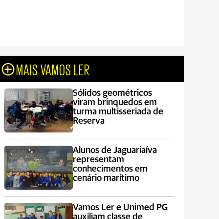
MAIS VAMOS LER
Sólidos geométricos
viram brinquedos em
turma multisseriada de
Reserva
Alunos de Jaguariaíva
representam
conhecimentos em
cenário marítimo
Vamos Ler e Unimed PG
auxiliam classe de