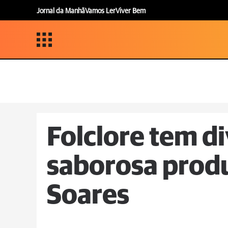
Jornal da Manhã
Vamos Ler
Viver Bem
Folclore tem di
saborosa prod
Soares